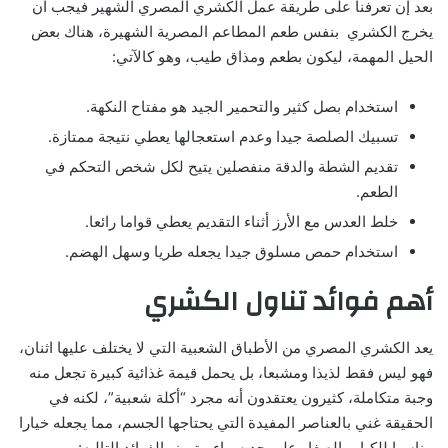
بعد إن تعرفنا على طريقة عمل الكشري المصري الشهير فيجب ان
يخرج الكشري بنفس طعم المطاعم المصرية الشهيرة، هناك بعض
الحيل المهمة، ليكون بطعم ومذاق طيب، وهو كالآتي:
استخدام بصل كثير والتحمير الجيد هو مفتاح النكهة.
تسبيك الصلصة جيدا وعدم استعجالها يعطي نتيجة ممتازة.
تقديم الشطة والدقة منفصلين يتيح لكل شخص التحكم في
الطعم.
خلط العدس مع الأرز أثناء التقديم يعطي قواما رائعا.
استخدام حمص مسلوق جيدا يجعله طريا وسهل الهضم.
أهم فوائد تناول الكشري
يعد الكشري المصري من الأطباق الشعبية التي لا يختلف عليها اثنان،
فهو ليس فقط لذيذا ومشبعا، بل يحمل قيمة غذائية كبيرة تجعل منه
وجبة متكاملة، كثيرون يعتقدون أنه مجرد “أكلة شعبية”، لكنه في
الحقيقة غني بالعناصر المفيدة التي يحتاجها الجسم، مما يجعله خيارا
مناسبا للكبار والصغار على حد سواء، يتميز بالفوائد التاليه: