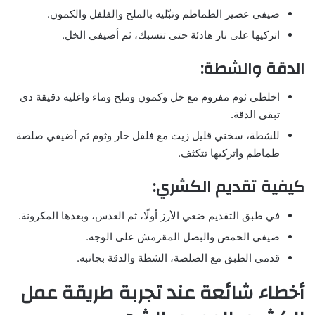
ضيفي عصير الطماطم وتبّليه بالملح والفلفل والكمون.
اتركيها على نار هادئة حتى تتسبك، ثم أضيفي الخل.
الدقة والشطة:
اخلطي ثوم مفروم مع خل وكمون وملح وماء واغليه دقيقة دي
تبقى الدقة.
للشطة، سخني قليل زيت مع فلفل حار وثوم ثم أضيفي صلصة
طماطم واتركيها تتكثف.
كيفية تقديم الكشري:
في طبق التقديم ضعي الأرز أولًا، ثم العدس، وبعدها المكرونة.
ضيفي الحمص والبصل المقرمش على الوجه.
قدمي الطبق مع الصلصة، الشطة والدقة بجانبه.
أخطاء شائعة عند تجربة طريقة عمل