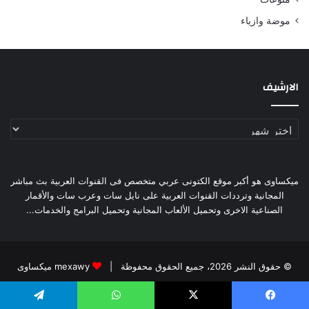
موضة وازياء
الارشيف
الارشيف
ميكساوى هو أكبر موقع الكتونى عربي متخصص فى القنوات العربية بث مباشر
المجانية وترددات القنوات العربية على نايل سات وعرب سات والأقمار
الصناعية الاخرى وتحميل الألعاب المجانية وتحميل البرامج والخدمات...
© حقوق النشر 2026، جميع الحقوق محفوظة |
mexawy ميكساوى
الرئيسية
مكتب ترجمة معتمد التجمع الخامس
يسبوك
‫X
واتساب
تيلقرام