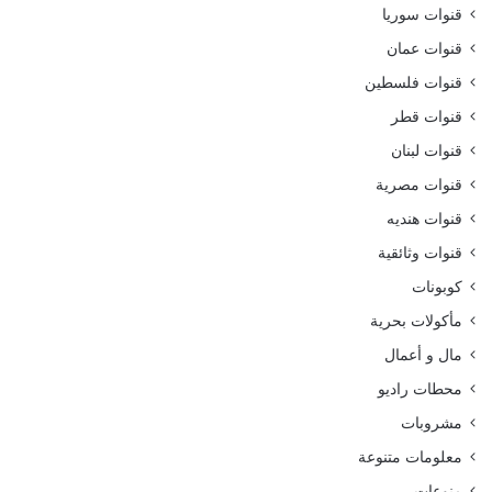
قنوات سوريا
قنوات عمان
قنوات فلسطين
قنوات قطر
قنوات لبنان
قنوات مصرية
قنوات هنديه
قنوات وثائقية
كوبونات
مأكولات بحرية
مال و أعمال
محطات راديو
مشروبات
معلومات متنوعة
منوعات