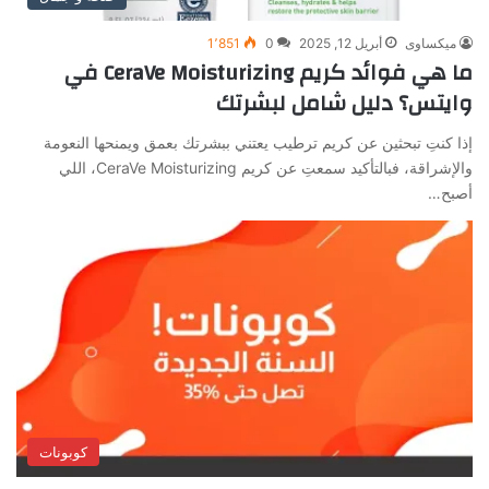
ميكساوى
أبريل 12, 2025
0
1٬851
ما هي فوائد كريم CeraVe Moisturizing في
وايتس؟ دليل شامل لبشرتك
إذا كنتِ تبحثين عن كريم ترطيب يعتني ببشرتك بعمق ويمنحها النعومة
والإشراقة، فبالتأكيد سمعتِ عن كريم CeraVe Moisturizing، اللي
أصبح…
كوبونات