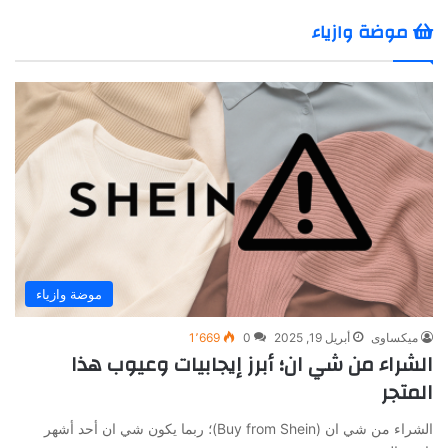
موضة وازياء
موضة وازياء
ميكساوى
أبريل 19, 2025
0
1٬669
الشراء من شي ان؛ أبرز إيجابيات وعيوب هذا
المتجر
الشراء من شي ان (Buy from Shein)؛ ربما يكون شي ان أحد أشهر