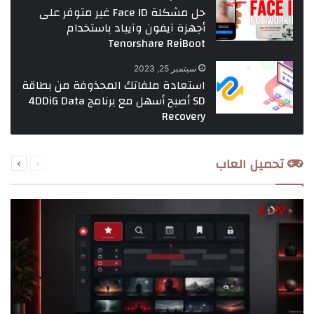
حل مشكلة Face ID غير متوفر على
أجهزة آيفون وآيباد باستخدام
Tenorshare ReiBoot
سبتمبر 25, 2023
استعادة ملفاتك المحذوفة من بطاقة
SD أصبح أسهل مع برنامج 4DDiG Data
Recovery
السابقة
التالية
تحميل العاب
الصفحة
الصفحة