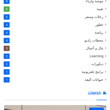
موضة وازياء
9
تقنية
8
رحلات وسفر
5
عطور
4
رياضة
4
محطات راديو
4
مال و أعمال
3
Learning
2
ديكورات
2
برامج تلفزيونية
1
حيوانات اليفه
1
خدمات