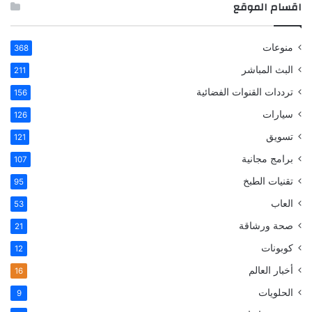
اقسام الموقع
منوعات
368
البث المباشر
211
ترددات القنوات الفضائية
156
سيارات
126
تسويق
121
برامج مجانية
107
تقنيات الطبخ
95
العاب
53
صحة ورشاقة
21
كوبونات
12
أخبار العالم
16
الحلويات
9