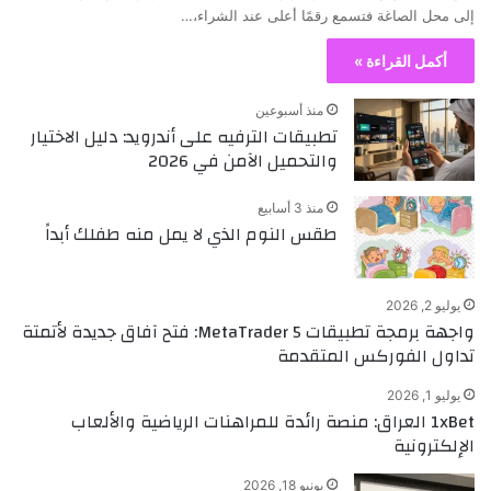
إلى محل الصاغة فتسمع رقمًا أعلى عند الشراء،…
أكمل القراءة »
منذ أسبوعين
تطبيقات الترفيه على أندرويد: دليل الاختيار
والتحميل الآمن في 2026
منذ 3 أسابيع
طقس النوم الذي لا يمل منه طفلك أبداً
يوليو 2, 2026
واجهة برمجة تطبيقات MetaTrader 5: فتح آفاق جديدة لأتمتة
تداول الفوركس المتقدمة
يوليو 1, 2026
1xBet العراق: منصة رائدة للمراهنات الرياضية والألعاب
الإلكترونية
يونيو 18, 2026