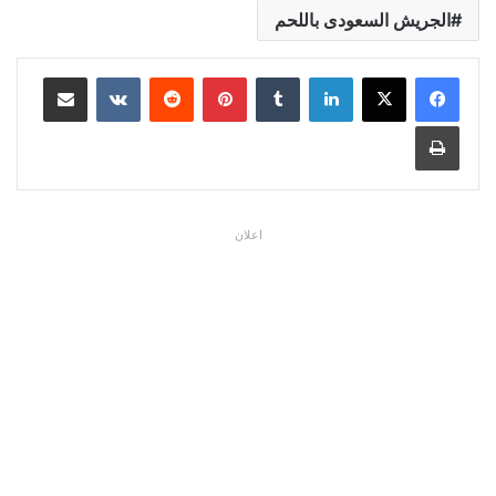
الجريش السعودى باللحم
لينكدإن
بينتيريست
مشاركة عبر البريد
طباعة
اعلان