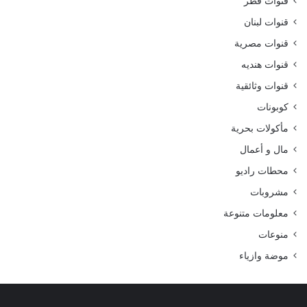
قنوات قطر
قنوات لبنان
قنوات مصرية
قنوات هنديه
قنوات وثائقية
كوبونات
مأكولات بحرية
مال و أعمال
محطات راديو
مشروبات
معلومات متنوعة
منوعات
موضة وازياء