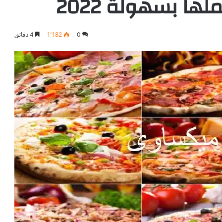
لها بسهولة 2022
0
1٬182
4 دقائق