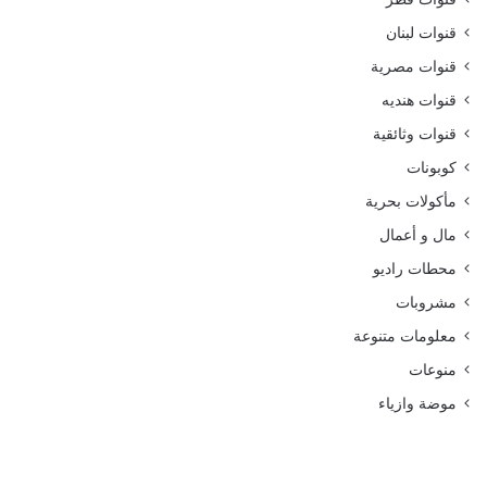
قنوات لبنان
قنوات مصرية
قنوات هنديه
قنوات وثائقية
كوبونات
مأكولات بحرية
مال و أعمال
محطات راديو
مشروبات
معلومات متنوعة
منوعات
موضة وازياء