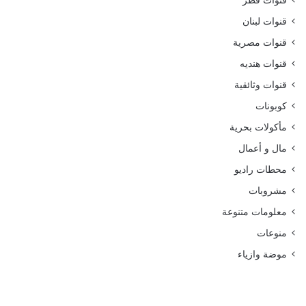
قنوات قطر
قنوات لبنان
قنوات مصرية
قنوات هنديه
قنوات وثائقية
كوبونات
مأكولات بحرية
مال و أعمال
محطات راديو
مشروبات
معلومات متنوعة
منوعات
موضة وازياء