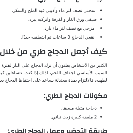
سخني نصف لتر ماء وأذيبي فيه الملح والسكر.
ضيفي ورق الغار والقرفة واتركيه يبرد.
امزجي مع نصف لتر ماء بارد.
انقعي الدجاج 3 ساعات ثم اشطفيه جيدًا.
كيف أجعل الدجاج طري من خلا
الكثير من الأشخاص يظنون أن ترك الدجاج على النار لفترة
السبب الأساسي لجفاف اللحم، لذلك إذا كنت تتساءلين كي
لطهيه، فالالتزام بمدة معتدلة يساعد على احتفاظ الدجاج بعصار
مكونات الدجاج الطري:
دجاجة متبلة مسبقا.
2 ملعقة كبيرة زيت نباتي.
طريقة التحضير وعمل الدجاج الطري: