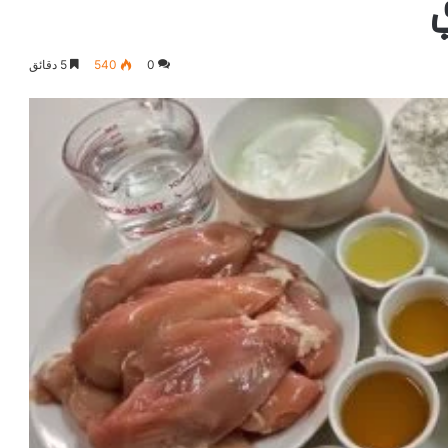
0
540
5 دقائق