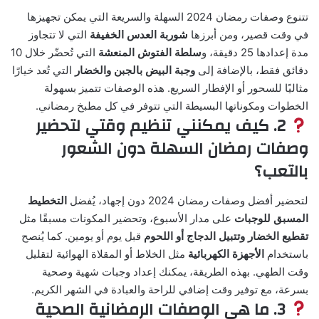
تتنوع وصفات رمضان 2024 السهلة والسريعة التي يمكن تجهيزها
في وقت قصير، ومن أبرزها
شوربة العدس الخفيفة
التي لا تتجاوز
مدة إعدادها 25 دقيقة، و
سلطة الفتوش المنعشة
التي تُحضّر خلال 10
دقائق فقط، بالإضافة إلى
وجبة البيض بالجبن والخضار
التي تُعد خيارًا
مثاليًا للسحور أو الإفطار السريع. هذه الوصفات تتميز بسهولة
الخطوات ومكوناتها البسيطة التي تتوفر في كل مطبخ رمضاني.
2. كيف يمكنني تنظيم وقتي لتحضير
وصفات رمضان السهلة دون الشعور
بالتعب؟
لتحضير أفضل وصفات رمضان 2024 دون إجهاد، يُفضل
التخطيط
المسبق للوجبات
على مدار الأسبوع، وتحضير المكونات مسبقًا مثل
تقطيع الخضار وتتبيل الدجاج أو اللحوم
قبل يوم أو يومين. كما يُنصح
باستخدام
الأجهزة الكهربائية
مثل الخلاط أو المقلاة الهوائية لتقليل
وقت الطهي. بهذه الطريقة، يمكنك إعداد وجبات شهية وصحية
بسرعة، مع توفير وقت إضافي للراحة والعبادة في الشهر الكريم.
3. ما هي الوصفات الرمضانية الصحية