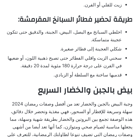
زيت للقلي أو الفرن.
طريقة تحضير فطائر السبانخ المقرمشة:
اخلطي السبانخ مع البصل، البيض، الجبنة، والدقيق حتى تتكون
عجينة متماسكة.
شكلي العجينة إلى فطائر صغيرة.
سخني الزيت واقلي الفطائر حتى تصبح ذهبية اللون، أو ضعيها
في الفرن على درجة حرارة 180 مئوية لمدة 20 دقيقة.
قدميها ساخنة مع السلطة أو الزبادي.
بيض بالجبن والخضار السريع
وجبة البيض بالجبن والخضار تعد من أفضل وصفات رمضان 2024
سهلة وسريعة للإفطار أو السحور، فهي مغذية وتحضر خلال دقائق،
هذه الوصفة تجمع بين البروتين والخضار بطريقة شهية وسهلة، مما
يجعلها مناسبة لصيام صحي ومتوازن، كما أنها تعد أيضا من أشهى
وصفات رمضان التي تضيف تنوعا لطاولتك الرمضانية، للتعرف على