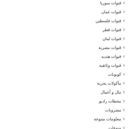
قنوات سوريا
قنوات عمان
قنوات فلسطين
قنوات قطر
قنوات لبنان
قنوات مصرية
قنوات هنديه
قنوات وثائقية
كوبونات
مأكولات بحرية
مال و أعمال
محطات راديو
مشروبات
معلومات متنوعة
منوعات