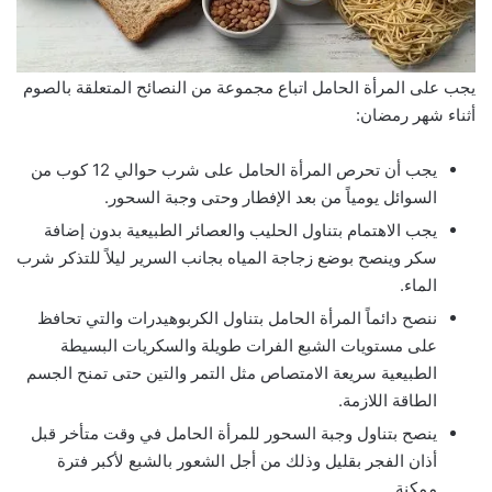
‏يجب على المرأة الحامل اتباع مجموعة من النصائح المتعلقة بالصوم
أثناء شهر رمضان:
‏يجب أن تحرص المرأة الحامل على شرب حوالي 12 كوب من
السوائل يومياً من بعد الإفطار وحتى وجبة السحور.
‏يجب الاهتمام بتناول الحليب والعصائر الطبيعية بدون إضافة
سكر وينصح بوضع زجاجة المياه بجانب السرير ليلاً للتذكر شرب
الماء.
‏ننصح دائماً المرأة الحامل بتناول الكربوهيدرات والتي تحافظ
على مستويات الشبع الفرات طويلة والسكريات البسيطة
الطبيعية سريعة الامتصاص مثل التمر والتين حتى تمنح الجسم
الطاقة اللازمة.
‏ينصح بتناول وجبة السحور للمرأة الحامل في وقت متأخر قبل
أذان الفجر بقليل وذلك من أجل الشعور بالشبع لأكبر فترة
ممكنة.