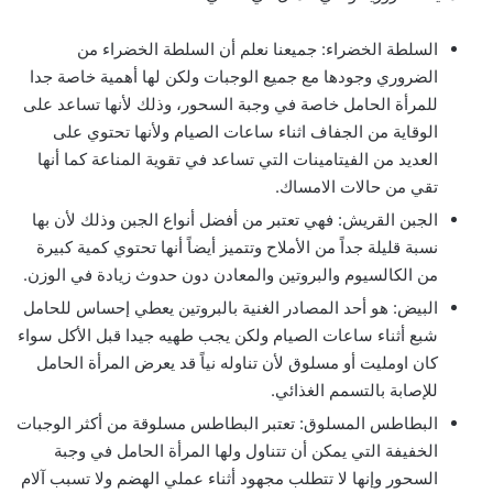
السلطة الخضراء: جميعنا نعلم أن السلطة الخضراء من
الضروري وجودها مع جميع الوجبات ولكن لها أهمية خاصة جدا
للمرأة الحامل خاصة في وجبة السحور، وذلك لأنها تساعد على
الوقاية من الجفاف اثناء ساعات الصيام ولأنها تحتوي على
العديد من الفيتامينات التي تساعد في تقوية المناعة كما أنها
تقي من حالات الامساك.
الجبن القريش: فهي تعتبر من أفضل أنواع الجبن وذلك لأن بها
نسبة قليلة جداً من الأملاح وتتميز أيضاً أنها تحتوي كمية كبيرة
من الكالسيوم والبروتين والمعادن دون حدوث زيادة في الوزن.
البيض: هو أحد المصادر الغنية بالبروتين يعطي إحساس للحامل
شبع أثناء ساعات الصيام ولكن يجب طهيه جيدا قبل الأكل سواء
كان اومليت أو مسلوق لأن تناوله نياً قد يعرض المرأة الحامل
للإصابة بالتسمم الغذائي.
‏البطاطس المسلوق: تعتبر البطاطس مسلوقة من أكثر الوجبات
الخفيفة التي يمكن أن تتناول ولها المرأة الحامل في وجبة
السحور وإنها لا تتطلب مجهود أثناء عملي الهضم ولا تسبب آلام