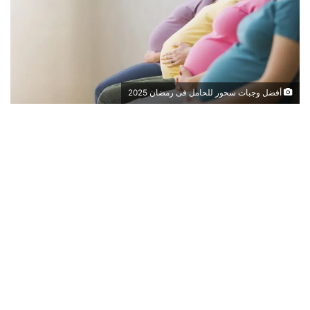
أفضل وجبات سحور للحامل فى رمضان 2025