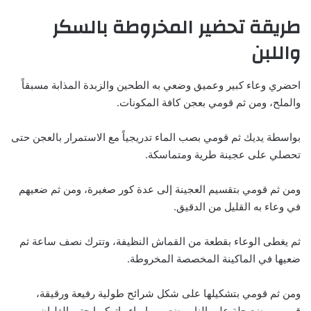
طريقة تحضير المخروطة بالسكر
واللبن
احضري وعاء كبير وعميق وضعي به الطحين والزبدة المذابة مسبقاً
والملح، ومن ثم قومي بعجن كافة المكونات.
بواسطة يديك ثم قومي بصب الماء تدريجياً مع الاستمرار بالعجن حتى
تحصلي على عجينة طرية ومتماسكة.
ومن ثم قومي بتقسيم العجينة إلى عدة كور صغيرة، ومن ثم ضعيهم
في وعاء به القليل من الدقيق.
ثم يغطى الوعاء بقطعة من القماش النظيفة، وتترك نصف ساعة ثم
ضعيها في الماكينة المخصصة المخروطة.
ومن ثم قومي بتشكيلها على شكل شرائح طولية رفيعة ورقيقة،
قومي بوضع حلة على النار وضعي بها ماء واتركيها حتى الغليان.