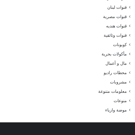
قنوات لبنان
قنوات مصرية
قنوات هنديه
قنوات وثائقية
كوبونات
مأكولات بحرية
مال و أعمال
محطات راديو
مشروبات
معلومات متنوعة
منوعات
موضة وازياء