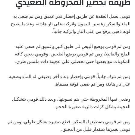
طريقة تحضير المخروطة الصعيدي
قومي بعمل العقدة عن طريق إحضار قدر عميق ومن ثم ضعي به
الماء والسكر وعصير الليمون واتركيه على نار هادئة، وعندما يصبح
لونه ذهبي يرفع من على النار واتركيه جانباً.
ومن ثم قومي بوضع البيض في طبق كبير وعميق ثم ضعي عليه
الملح والفانيلا، ومن ثم قومي بوضع الطحين، وقومي بعجن كافة
المكونات مع بعضها حتي تحصلي على عجينة ذات ملمس طري.
ومن ثم تترك جانباً، قومي بإحضار وعاء آخر وضيفي له الماء وضعيه
علي نار هادئة ومن ثم ضعي فوقة مصفاة.
وضعي فيها المخروطة حتي يتم تسويتها، وبعد ذلك قومي بتشكيل
العجينة بشكل كرات دائرية صغيرة الحجم.
ومن ثم قومي بتقطيعها بالسكين قطع صغيرة بشكل طولي، ومن ثم
قومي بغمرها بمقدار قليل من الدقيق.