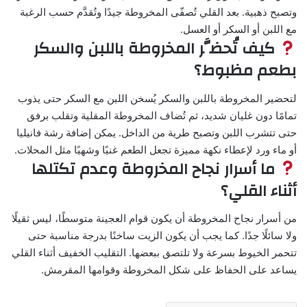
وتصبح ذهبية. بعد القلي تُصفّى المخروطة جيدًا وتُقدَّم حسب الرغبة
مع اللبن أو السكر أو العسل.
كيف تُحضَّر المخروطة باللبن والسكر
بطعم مظبوط؟
لتحضير المخروطة باللبن والسكر يُسخن اللبن مع السكر حتى يذوب
تمامًا دون غليان شديد، ثم تُضاف المخروطة المقلية وتقلب برفق
حتى تتشرب اللبن وتصبح طرية من الداخل. يمكن إضافة رشة فانيليا
أو ماء ورد لإعطاء نكهة مميزة تجعل الطعم غنيًا وشهيًا مثل المحلات.
ما أسرار نجاح المخروطة وعدم تكتلها
أثناء القلي؟
من أسرار نجاح المخروطة أن يكون قوام العجينة متوسطًا، ليس ثقيلًا
ولا سائلًا جدًا. كما يجب أن يكون الزيت ساخنًا بدرجة مناسبة حتى
تتحمر الخيوط بسرعة ولا تلتصق ببعضها. التقليب الخفيف أثناء القلي
يساعد على الحفاظ على شكل المخروطة وقوامها المقرمش.