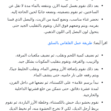
بعد ذلك نقوم بغسل كمية الارز، وننقعه بالماء مدة لا تقل عن
الساعتين، ثم نقوم بتصفيته، ونضعه جانبًا لحين الحاجة إليه.
نحضر غناء مناسب، ونضع كمية من الزيت، والبصل الذي قمنا
بفرمه، ويتم وضعهم فوق النار، ونقوم بالتقليب الجيد حتى
يتحول لون البصل إلى اللون الذهبي.
اقرأ أيضا:
طريقة عمل القلقاس بالسلق
ثم نضيف كمية اللحم ونقلب، ثم نضيف مكعبات المرقة،
والزبيب، والقرفة، ونقوم بتقليب المكونات بشكل جيد.
بعد ذلك نقوم بإضافة الأرز وبعض الماء، ونقلب الخليط جيدًا،
ويتم رفعه على نار حاميه، حتى ينشف الماء.
نبدأ برسم علامة+ على الكستناء، ثم نضعها في داخل الفرن،
لمدة عشرة دقائق، حتى نتمكن من خلع قشرتها الداخلية
والخارجية.
نقوم بحشو ديك حبش بالكستناء، وخلطة الأرز الباردة، ثم نقوم
بربط أرجل الديك، لكي لا تخرج الحشوة منه، أم نخيط الديك