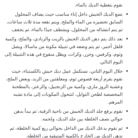
نقوم بتغطية الديك بالماء.
نضع الديك الحبش داخل إناء مناسب حيث يضاف المحلول
السابق تحضيره من الماء والملح، ويتم نقعه مدة ثلاث ساعات،
ثم يتم انتشاله من المحلول، ويشطف جيدًا بالماء، ثم يجفف.
بعد ذلك يتم دهن الديك الحبش بالزيت والزبادي، والملح، وكمية
فلفل أحمر، ثم يتم وضعه في تتبيلة مكونة من ماسالا، وبصل
وثوم، وكرفس، وجزر، وكرات، ويظل منقوع في هذه التتبيلة إلى
اليوم التالي.
خلال اليوم الثاني، نستكمل عمل ديك حبش بالكستناء، حيث
نقوم بفرم أربعة فصوص ثوم، ومعلقتين من الزبد، وبعض الملح،
وعشبة الروز ماري، وكمية من الزنجبيل، والزعتر، بالمطحنة
المخصصة لطحن التوابل، لتتحول المكونات إلى مادة تشبه
المرهم.
نقوم برفع جلد الديك الحبش من ناحية الرقبة، ثم نبدأ بدهن
حوالي نصف الخلطة بين جلد الديك، ولحمه.
ثم نقوم بدعك الديك من الداخل بحوالي ربع كمية الخلطة، ثم
ندهن الديك من الخارج بالكمية المتبقية من الخلطة.