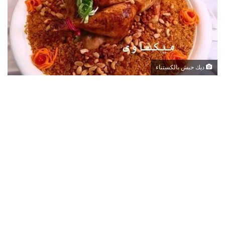
ديك حبش بالكستناء