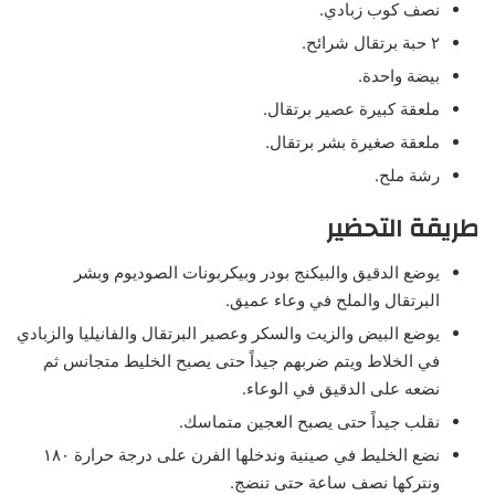
نصف كوب زبادي.
٢ حبة برتقال شرائح.
بيضة واحدة.
ملعقة كبيرة عصير برتقال.
ملعقة صغيرة بشر برتقال.
رشة ملح.
طريقة التحضير
يوضع الدقيق والبيكنج بودر وبيكربونات الصوديوم وبشر
البرتقال والملح في وعاء عميق.
يوضع البيض والزيت والسكر وعصير البرتقال والفانيليا والزبادي
في الخلاط ويتم ضربهم جيداً حتى يصبح الخليط متجانس ثم
نضعه على الدقيق في الوعاء.
نقلب جيداً حتى يصبح العجين متماسك.
نضع الخليط في صينية وندخلها الفرن على درجة حرارة ١٨٠
ونتركها نصف ساعة حتى تنضج.