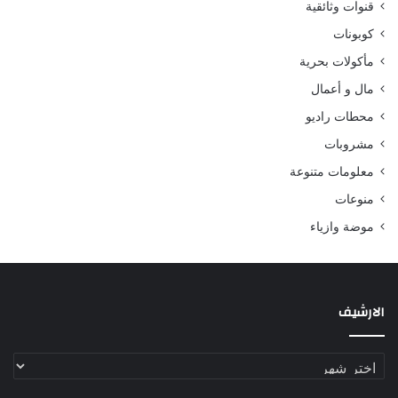
قنوات وثائقية
كوبونات
مأكولات بحرية
مال و أعمال
محطات راديو
مشروبات
معلومات متنوعة
منوعات
موضة وازياء
الارشيف
الارشيف