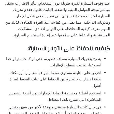
عند وقوف السيارة لفترة طويلة دون استخدام، تتأثر الإطارات بشكل
مباشر نتيجة العوامل البيئية والضغط الثابت عليها، فعدم تحريك
السيارة لفترات ممتدة قد يؤدي إلى تغييرات في شكل الإطار
ومكوناته الداخلية، مما يقلل من كفاءته عند العودة للقيادة، لذلك من
المهم معرفة كيفيه المحافظه على التواير لتفادي المشكلات
المستقبلية والحفاظ على سلامتها عند إعادة استخدام السيارة.
كيفيه الحفاظ على التواير السيارة:
ينصح بتحريك السيارة مسافة قصيرة، حتى لو كانت مترا واحدا
أسبوعيا، لتجنب تسطح الإطارات.
احرص على متابعة مستوى ضغط الهواء باستمرار، أو يمكنك
تعبئة الإطارات بالنيتروجين للحفاظ على ثبات الضغط لفترة
أطول.
استخدم أغطية مخصصة لحماية الإطارات من أشعة الشمس
المباشرة التي تسرع تلف المطاط.
في حال كانت السيارة ستبقى متوقفة لأكثر من شهر، يفضل
رفعها باستخدام قواعد أو رافعات لتقليل الضغط المستمر على