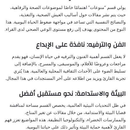
يولي قسم “منوعات” اهتمامًا خاصًا لموضوعات الصحة والرفاهية،
حيث يتم نشر مقالات حول أساليب العيش الصحية، والتغذية،
والنصائح النفسية التي تساعد في مواجهة ضغوط الحياة اليومية. هذا
النوع من المحتوى يهدف إلى رفع مستوى الوعي الصحي لدى القراء.
الفن والترفيه: نافذة على الإبداع
لا يغفل القسم أهمية الفنون والترفيه في حياة الإنسان، فهو يقدم
مراجعات وعروضًا للأفلام، والموسيقى، والمسرح، بالإضافة إلى
تسليط الضوء على الأحداث الثقافية المحلية والعالمية. هذا يُثري
تجربة القارئ ويزيد من اطلاعه على آخر المستجدات في هذا المجال.
البيئة والاستدامة: نحو مستقبل أفضل
في ظل التحديات البيئية العالمية، يخصص القسم مساحة لمناقشة
قضايا البيئة والاستدامة، من خلال مقالات عن تغير المناخ،
والممارسات الخضراء، والتكنولوجيا النظيفة. هذه المواضيع تعزز فهم
القارئ لأهمية حماية البيئة وتأثير ذلك على حياتنا اليومية.