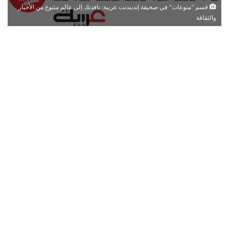
قسم "منوعات" في صحيفة إندبندنت عربية: نافذتك إلى عالم متنوع من الأخبار
والثقافة