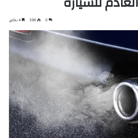
العادم للسيارة
0
396
4 دقائق