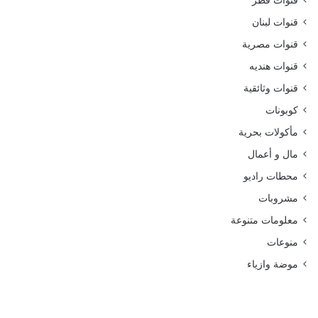
قنوات قطر
قنوات لبنان
قنوات مصرية
قنوات هنديه
قنوات وثائقية
كوبونات
مأكولات بحرية
مال و أعمال
محطات راديو
مشروبات
معلومات متنوعة
منوعات
موضة وازياء