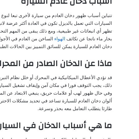
أسباب دخان عادم السيارة
تتباين أسباب ظهور دخان العادم من سيارة لأخرى تبعا لنوع 
السيارات التي تعمل بالديزل تكون في العادة أكثر عرضة لانب
تظهر أي انبعاثات غير طبيعية، ومع ذلك يبقى من المهم التح
بخار ماء ناتجا عن تكاثف
الهواء
الساخن من العادم في الأجواء
دخان العادم للسيارة يمكن للسائق التمييز بين الحالات الط
ماذا عن الدخان الصادر من المحر
قد تؤدي الأعطال الميكانيكية في المحرك أو خلل نظام التب
ذلك، يجب التوقف فورا في مكان آمن وإيقاف تشغيل السيارة
وفي حال ظهور لهب أو علامات حريق، ينبغي الابتعاد عن المر
ألوان دخان العادم للسيارة تساعد في تحديد مشكلات الاحترا
طارئا يتطلب التعامل معه بحذر وسرعة.
ما هي أسباب الدخان في السيارا