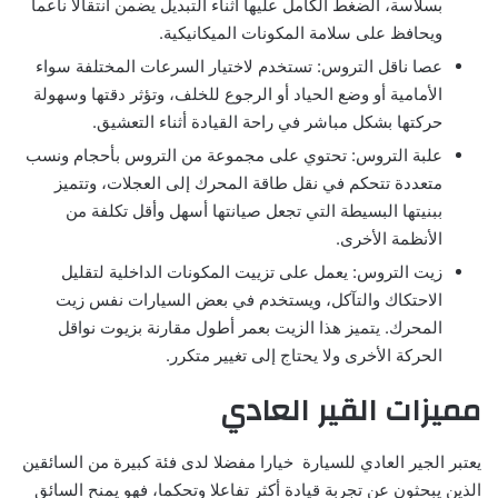
بسلاسة، الضغط الكامل عليها أثناء التبديل يضمن انتقالا ناعما
ويحافظ على سلامة المكونات الميكانيكية.
عصا ناقل التروس: تستخدم لاختيار السرعات المختلفة سواء
الأمامية أو وضع الحياد أو الرجوع للخلف، وتؤثر دقتها وسهولة
حركتها بشكل مباشر في راحة القيادة أثناء التعشيق.
علبة التروس: تحتوي على مجموعة من التروس بأحجام ونسب
متعددة تتحكم في نقل طاقة المحرك إلى العجلات، وتتميز
ببنيتها البسيطة التي تجعل صيانتها أسهل وأقل تكلفة من
الأنظمة الأخرى.
زيت التروس: يعمل على تزييت المكونات الداخلية لتقليل
الاحتكاك والتآكل، ويستخدم في بعض السيارات نفس زيت
المحرك. يتميز هذا الزيت بعمر أطول مقارنة بزيوت نواقل
الحركة الأخرى ولا يحتاج إلى تغيير متكرر.
مميزات القير العادي
يعتبر الجير العادي للسيارة خيارا مفضلا لدى فئة كبيرة من السائقين
الذين يبحثون عن تجربة قيادة أكثر تفاعلا وتحكما، فهو يمنح السائق