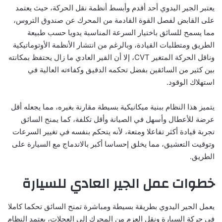
يعتبر الجير اليدوي أحد أقدم وأبسط أنظمة نقل الحركة، حيث يعتمد
على القابض لفصل القوة القادمة من المحرك عن صندوق التروس،
مما يسمح للسائق باختيار السرعة المناسبة يدويا حسب طبيعة
الطريق ومتطلبات القيادة، وبالرغم من انتشار الأنظمة الأوتوماتيكية
وناقل الحركة المتغير CVT، إلا أن القير العادي ما زال يحتفظ بمكانته
بين كثير من السائقين بفضل تحكمه الدقيق وكفاءته العالية في
استهلاك الوقود.
يتميز هذا النظام ببنية ميكانيكية بسيطة مقارنة بغيره، مما يجعله أقل
عرضة للأعطال وأسهل في الصيانة وأقل تكلفة، كما يمنح السائق
تجربة قيادة أكثر تفاعلا ومتعة، لأنه يتحكم بنفسه في تغيير السرعات
وتوقيت التعشيق، مما يخلق إحساسا أكبر بالاندماج مع السيارة على
الطريق.
خطوات عمل الجير العادي للسيارة
يعمل الجير اليدوي بطريقة بسيطة ومباشرة تمنح السائق تحكما كاملا
في حركة السيارة ونقل العزم من المحرك إلى العجلات، يعتمد النظام