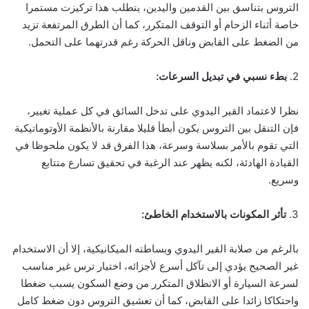
التروس بتناسق بين القدمين واليدين، يتطلب هذا تركيزت مستمرا
خاصة أثناء الزحام أو التوقف المتكرر، كما أن الطرق المرتفعة تزيد
من الضغط على القابض وناقل الحركة رغم قدرتهما على التحمل.
2.
بطء نسبي في تبديل السرعات:
نظرا لاعتماد القير اليدوي على تدخل السائق في كل عملية تغيير،
فإن التنقل بين التروس يكون أبطأ قليلا مقارنة بالأنظمة الأوتوماتيكية
التي تقوم بالأمر بسلاسة وسرعة، هذا الفرق قد لا يكون ملحوظا في
القيادة الهادئة، لكنه يظهر عند الرغبة في تحقيق تسارع متتابع
وسريع.
3.
تأثر المكونات بالاستخدام الخاطئ:
بالرغم من صلابة القير اليدوي وبساطته الميكانيكية، إلا أن الاستخدام
غير الصحيح يؤدي إلى تآكل أسرع لأجزائه، اختيار ترس غير مناسب
لسرعة السيارة أو الانطلاق المتكرر من وضع السكون يسبب ضغطا
واحتكاكا زائدا على القابض، كما أن تعشيق التروس دون ضغط كامل