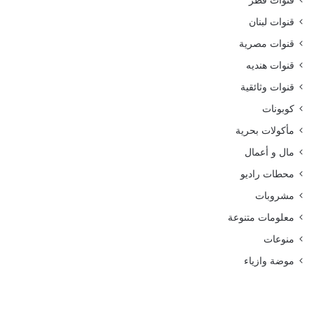
قنوات قطر
قنوات لبنان
قنوات مصرية
قنوات هنديه
قنوات وثائقية
كوبونات
مأكولات بحرية
مال و أعمال
محطات راديو
مشروبات
معلومات متنوعة
منوعات
موضة وازياء