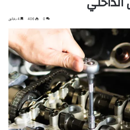
 الداخلي
0
406
4 دقائق