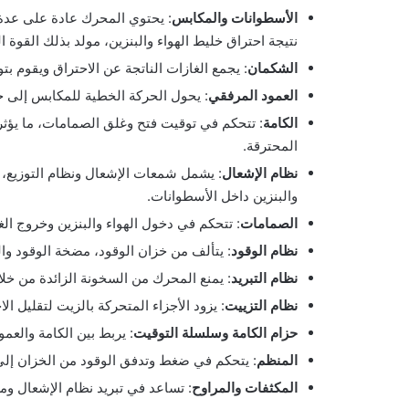
الأسطوانات والمكابس
: يحتوي المحرك عادة على عد
نتيجة احتراق خليط الهواء والبنزين، مولد بذلك القوة ا
الشكمان
: يجمع الغازات الناتجة عن الاحتراق ويقوم بت
العمود المرفقي
: يحول الحركة الخطية للمكابس إلى حر
الكامة
: تتحكم في توقيت فتح وغلق الصمامات، ما يؤثر
المحترقة.
نظام الإشعال
: يشمل شمعات الإشعال ونظام التوزيع، 
والبنزين داخل الأسطوانات.
الصمامات
: تتحكم في دخول الهواء والبنزين وخروج ا
نظام الوقود
: يتألف من خزان الوقود، مضخة الوقود و
نظام التبريد
: يمنع المحرك من السخونة الزائدة من خلال
نظام التزييت
: يزود الأجزاء المتحركة بالزيت لتقليل ال
حزام الكامة وسلسلة التوقيت
: يربط بين الكامة والع
المنظم
: يتحكم في ضغط وتدفق الوقود من الخزان إ
المكثفات والمراوح
: تساعد في تبريد نظام الإشعال ومك