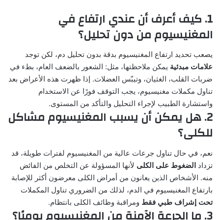
1. كيف أعرف أن عندي ارتفاع في
المغنيسيوم من دون تحليل؟
يصعب تحديد ارتفاع المغنيسيوم بدقة بدون تحليل دم، لكن توجد
علامات مبدئية
يمكن ملاحظتها، مثل: الشعور بالضعف العام، بطء في
ضربات القلب، الغثيان، وتيبّس العضلات. إذا ظهرت هذه الأعراض بعد
تناول مكملات مغنيسيوم، يجب التوقف فورًا عن الاستخدام
واستشارة الطبيب لإجراء التحليل والتأكد من المستوى.
2. هل يمكن أن يسبب المغنيسيوم مشاكل
للكلى؟
نعم، في حال تناول جرعات عالية من المغنيسيوم لفترات طويلة، قد
تزداد
الضغوط على الكلى
لأنها المسؤولة عن التخلص من الفائض
منه. الأشخاص الذين يعانون من أمراض الكلى معرضون أكثر للإصابة
بارتفاع المغنيسيوم في الدم، لذلك من الضروري تناول المكملات
تحت إشراف طبي فقط
ومراقبة وظائف الكلى بانتظام.
3. ما الجرعة الآمنة من المغنيسيوم يوميًا؟