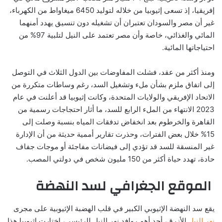
إفريقيا، إذ تسعى إثيوبيا من خلاله لتوليد 6450 ميغاواط من الكهرباء،
غير أن مصر والسودان تعتبران أن تشغيله دون تنسيق يهدد أمنهما
المائي والغذائي، خاصة وأن مصر تعتمد على النيل لتلبية 97% من
احتياجاتها المائية.
ومنذ أكثر من عقد، فشلت المفاوضات بين الدول الثلاث في التوصل
إلى اتفاق ملزم بشأن ملء وتشغيل السد، رغم وساطات متكررة من
الاتحاد الإفريقي والولايات المتحدة، وكانت إثيوبيا قد أعلنت في عام
2023 الانتهاء من الملء الرابع للسد، ما أثار احتجاجات رسمية من
القاهرة والخرطوم بعد انخفاض تدفقات المياه بنسبة وصلت إلى
15% خلال بعض الفترات، وحذرت تقارير أممية حديثة من أن الإدارة
غير المنسقة للسد قد تؤدي إلى فيضانات مفاجئة أو موجات جفاف
حادة، تهدد حياة أكثر من 150 مليون شخص في دولتي المصب.
الموقع الجغرافي لسد النهضة
يقع سد النهضة الإثيوبي الكبير في قلب الهضبة الإثيوبية على مجرى
نهر النيل
الأزرق، أحد أهم روافد نهر النيل الرئيسي، اختارت إثيوبيا هذا