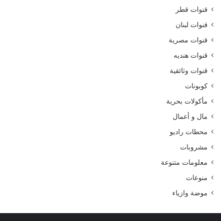
قنوات قطر
قنوات لبنان
قنوات مصرية
قنوات هنديه
قنوات وثائقية
كوبونات
مأكولات بحرية
مال و أعمال
محطات راديو
مشروبات
معلومات متنوعة
منوعات
موضة وازياء