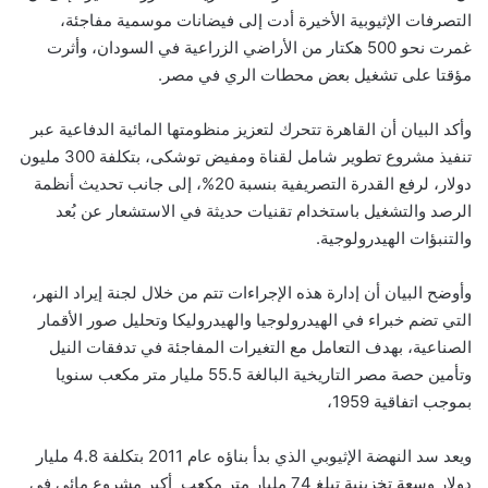
التصرفات الإثيوبية الأخيرة أدت إلى فيضانات موسمية مفاجئة،
غمرت نحو 500 هكتار من الأراضي الزراعية في السودان، وأثرت
مؤقتا على تشغيل بعض محطات الري في مصر.
وأكد البيان أن القاهرة تتحرك لتعزيز منظومتها المائية الدفاعية عبر
تنفيذ مشروع تطوير شامل لقناة ومفيض توشكى، بتكلفة 300 مليون
دولار، لرفع القدرة التصريفية بنسبة 20%، إلى جانب تحديث أنظمة
الرصد والتشغيل باستخدام تقنيات حديثة في الاستشعار عن بُعد
والتنبؤات الهيدرولوجية.
وأوضح البيان أن إدارة هذه الإجراءات تتم من خلال لجنة إيراد النهر،
التي تضم خبراء في الهيدرولوجيا والهيدروليكا وتحليل صور الأقمار
الصناعية، بهدف التعامل مع التغيرات المفاجئة في تدفقات النيل
وتأمين حصة مصر التاريخية البالغة 55.5 مليار متر مكعب سنويا
بموجب اتفاقية 1959،
ويعد سد النهضة الإثيوبي الذي بدأ بناؤه عام 2011 بتكلفة 4.8 مليار
دولار وسعة تخزينية تبلغ 74 مليار متر مكعب أكبر مشروع مائي في