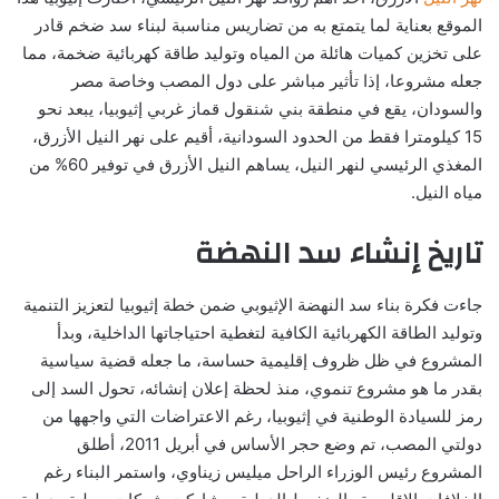
الموقع بعناية لما يتمتع به من تضاريس مناسبة لبناء سد ضخم قادر
على تخزين كميات هائلة من المياه وتوليد طاقة كهربائية ضخمة، مما
جعله مشروعا، إذا تأثير مباشر على دول المصب وخاصة مصر
والسودان، يقع في منطقة بني شنقول قماز غربي إثيوبيا، يبعد نحو
15 كيلومترا فقط من الحدود السودانية، أقيم على نهر النيل الأزرق،
المغذي الرئيسي لنهر النيل، يساهم النيل الأزرق في توفير 60% من
مياه النيل.
تاريخ إنشاء سد النهضة
جاءت فكرة بناء سد النهضة الإثيوبي ضمن خطة إثيوبيا لتعزيز التنمية
وتوليد الطاقة الكهربائية الكافية لتغطية احتياجاتها الداخلية، وبدأ
المشروع في ظل ظروف إقليمية حساسة، ما جعله قضية سياسية
بقدر ما هو مشروع تنموي، منذ لحظة إعلان إنشائه، تحول السد إلى
رمز للسيادة الوطنية في إثيوبيا، رغم الاعتراضات التي واجهها من
دولتي المصب، تم وضع حجر الأساس في أبريل 2011، أطلق
المشروع رئيس الوزراء الراحل ميليس زيناوي، واستمر البناء رغم