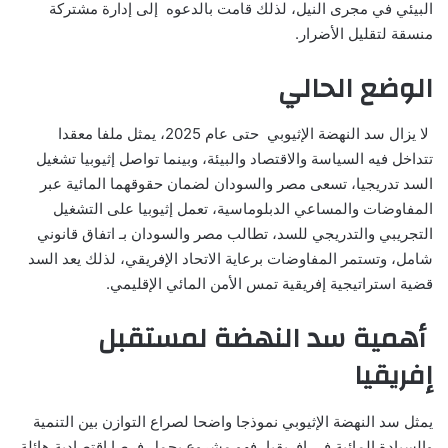
البيئي في مجرى النيل، لذلك قامت بالدعوه إلى إدارة مشتركة
منسقة لتقليل الأضرار.
الوضع الحالي
لا يزال سد النهضة الإثيوبي حتى عام 2025، يمثل ملفا معقدا
تتداخل فيه السياسة والاقتصاد والبيئة، وبينما تواصل إثيوبيا تشغيل
السد تدريجيا، تسعى مصر والسودان لضمان حقوقهما المائية عبر
المفاوضات والمساعي الدبلوماسية، تعمل إثيوبيا على التشغيل
التجريبي والتدريجي للسد، تطالب مصر والسودان بـ اتفاق قانوني
شامل، وتستمر المفاوضات برعاية الاتحاد الإفريقي، لذلك يعد السد
قضية استراتيجية إفريقية تمس الأمن المائي الإقليمي.
أهمية سد النهضة لمستقبل
إفريقيا
يمثل سد النهضة الإثيوبي نموذجا واضحا لصراع التوازن بين التنمية
والسيادة المائية في إفريقيا، فهو مشروع يحمل فرصا اقتصادية هائلة