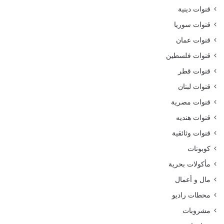
قنوات دينية
قنوات سوريا
قنوات عمان
قنوات فلسطين
قنوات قطر
قنوات لبنان
قنوات مصرية
قنوات هنديه
قنوات وثائقية
كوبونات
مأكولات بحرية
مال و أعمال
محطات راديو
مشروبات