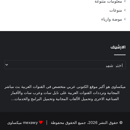
معلومات متنوعة
منوعات
موضة وازياء
الارشيف
الارشيف
ميكساوى هو أكبر موقع الكتونى عربي متخصص فى القنوات العربية بث مباشر
المجانية وترددات القنوات العربية على نايل سات وعرب سات والأقمار
الصناعية الاخرى وتحميل الألعاب المجانية وتحميل البرامج والخدمات...
© حقوق النشر 2026، جميع الحقوق محفوظة |
mexawy ميكساوى