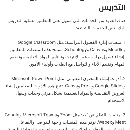
التدريس
هناك العديد من الخدمات التي تسهل على المعلمين عملية التدريس.
إليك بعض الخدمات الشائعة:
1. منصات إدارة الفصول الدراسية: مثل Google Classroom
وMoodle وCanvas وSchoology. تسمح هذه المنصات للمعلمين
بإنشاء فصول دراسية عبر الإنترنت وتنظيم المواد التعليمية وتقديم
المهام وتقييم الأداء والتواصل مع الطلاب وأولياء الأمور.
2. أدوات إنشاء المحتوى التعليمي: مثل Microsoft PowerPoint
وGoogle Slides وPrezi وCanva. تتيح هذه الأدوات للمعلمين إنشاء
العروض التقديمية والمواد التعليمية بشكل مرئي وجذاب وسهل
الاستخدام.
3. منصات التعلم عن بُعد: مثل Zoom وMicrosoft Teams وGoogle
Meet وWebex. توفر هذه المنصات واجهة للتواصل والتفاعل
المباشر بين المعلم والطلاب عبر الفيديو والصوت والمحادثة النصية،