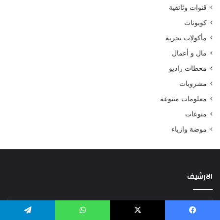
قنوات وثائقية
كوبونات
مأكولات بحرية
مال و أعمال
محطات راديو
مشروبات
معلومات متنوعة
منوعات
موضة وازياء
الارشيف
الارشيف
يسبوك
‫X
واتساب
تيلقرام