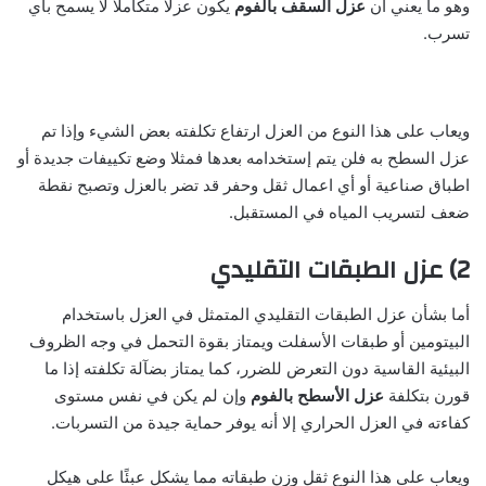
وهو ما يعني أن
عزل السقف بالفوم
يكون عزلًا متكاملًا لا يسمح بأي
تسرب.
ويعاب على هذا النوع من العزل ارتفاع تكلفته بعض الشيء وإذا تم
عزل السطح به فلن يتم إستخدامه بعدها فمثلا وضع تكييفات جديدة أو
اطباق صناعية أو أي اعمال ثقل وحفر قد تضر بالعزل وتصبح نقطة
ضعف لتسريب المياه في المستقبل.
2) عزل الطبقات التقليدي
أما بشأن عزل الطبقات التقليدي المتمثل في العزل باستخدام
البيتومين أو طبقات الأسفلت ويمتاز بقوة التحمل في وجه الظروف
البيئية القاسية دون التعرض للضرر، كما يمتاز بضآلة تكلفته إذا ما
قورن بتكلفة
عزل الأسطح بالفوم
وإن لم يكن في نفس مستوى
كفاءته في العزل الحراري إلا أنه يوفر حماية جيدة من التسربات.
ويعاب على هذا النوع ثقل وزن طبقاته مما يشكل عبئًا على هيكل