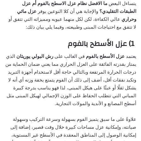
يتساءل البعض
ما الافضل نظام عزل الاسطح بالفوم أم عزل
الطبقات التقليدي؟
والإجابة هي أن كلا النوعين يوفر
عزل مائي
وحراري
عالي الكفاءة، لكن لكل منهما عيوبه ومميزاته التي تتفق أو
لا تتفق مع احتياجات المبنى وطبيعته، وفيما يلي بيان ذلك:
1) عزل الأسطح بالفوم
يعتمد
عزل الأسطح بالفوم
في الغالب على
رش البولي يوريثان
الذي
يمتاز بقدرته الفائقة على العزل الحراري مما يعني ضمان الحماية من
درجات الحرارة المرتفعة وبالتالي حاجة أقل لاستخدام أجهزة التبريد
وتكبد نفقات أقل، أضف إلى ذلك أن الفوم يتمتع بخفة وزنه أي أنه لا
يشكل ثقلًا أو عبئًا على هيكل المبنى، لذا فهو يناسب بدرجة كبيرة
المباني التي تتطلب الحفاظ على الوزن الإجمالي لهيكل المبنى مثل
أسطح المصانع و الأندية والمولات التجارية.
علاوةً على ما سبق يتميز الفوم بسهولة وسرعة التركيب وسهولة
صيانته، وإمكانية عزل مساحات كبيرة خلال وقت قصير، إضافة إلى
إمكانية الوصول إلى المناطق المعقدة في الأسطح غير المستوية،