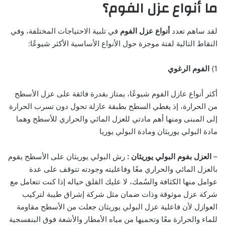
ما أنواع عزل الفوم؟
لقد ساهم تعدد
أنواع عزل الفوم
في تلبية الاحتياجات المختلفة، وفي
النقاط التالية لفتة موجزة حول الأنواع الأساسية الأكثر شيوعًا:
1)
الفوم الرغوي
أكثر أنواع عازل الفوم شيوعًا، يمتاز بقدرة فائقة على عزل الأسطح
من الحرارة، إذ يغطي السطح بطبقة عازلة تحول دون تسرب الحرارة
إلى المبنى ومنها أهم مادتي للعزل المائي والحراري للأسطح وهما
مادة البولي يوريثان ومادة البولي يوريا
–
العزل بفوم البولي يوريثان :
رش البولي يوريثان على الأسطح يقوم
بالعزل المائي والحراري معًا وفاعليته وجودته تتوقف على عدة
عوامل منها الكثافة والسُمك، لا عليك القلق حياله إذا كنت تتعامل مع
شركة عزل موثوقة وذات ضمان مثل شركة إشراق طيبة لتركيب
العوازل لأن فاعلية عزل البولي يوريثان جعلت من الأسطح مقاومة
للماء والحرارة معًا وتحميها من مياه الأمطار والأشعة فوق البنفسجية