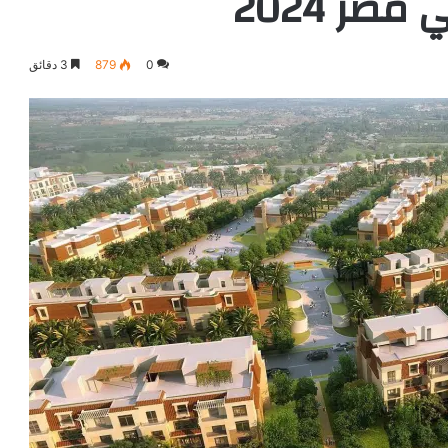
صر 2024
0
879
3 دقائق