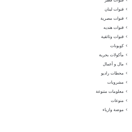
قنوات قطر
قنوات لبنان
قنوات مصرية
قنوات هنديه
قنوات وثائقية
كوبونات
مأكولات بحرية
مال و أعمال
محطات راديو
مشروبات
معلومات متنوعة
منوعات
موضة وازياء