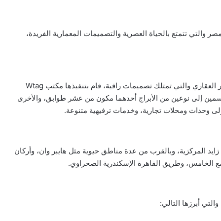
مصر والتي تتمتع بالحياة العصرية والتصميمات المعمارية الفريدة،
أحد أبرز مشاريع شركة أورا للتطوير العقاري والتي تمتلك تصميمات راقية، قام بتنفيذها مكتب Wtag
هندسية، حيث يتألف المشروع من 30 برج مقسمين إلى نوعين من الأبراج أحدهما مكون من عشر طوابق، والأخرى
ى وحدات ومحلات تجارية، وخدمات ترفيهية متنوعة.
 زايد المركزية، وبالقرب من عدة مناطق حيوية مثل هايبر وان، وأركان
تجمع الخامس، وطريق القاهرة الإسكندرية الصحراوي.
التي أبرزها التالي: