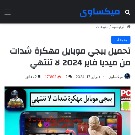
ميكساوى
بحث عن
الق
الرئيسية
/
منوعات
منوعات
تحميل ببجي موبايل مهكرة شدات
من ميديا فاير 2024 لا تنتهي
ميكساوى
فبراير 17, 2024
2
17٬892
2 دقائق