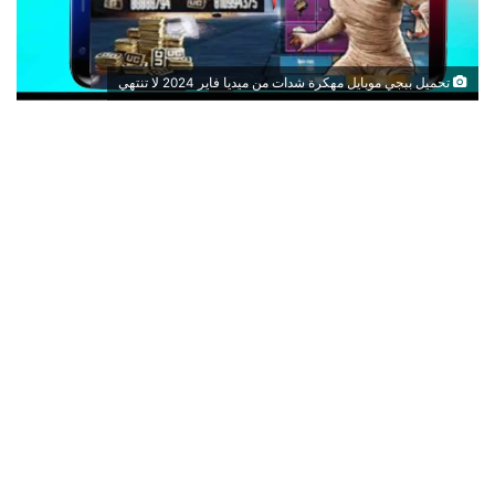
تحميل ببجي موبايل مهكرة شدات من ميديا فاير 2024 لا تنتهي