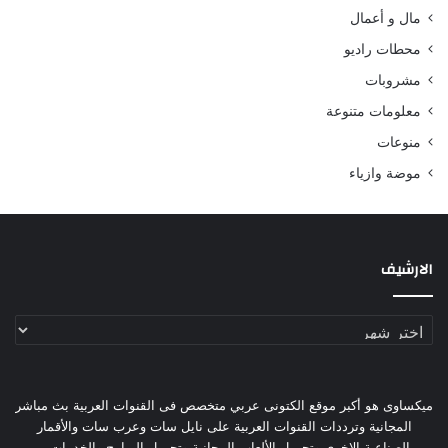
مال و أعمال
محطات راديو
مشروبات
معلومات متنوعة
منوعات
موضة وازياء
الارشيف
الارشيف
ميكساوى هو أكبر موقع الكتونى عربي متخصص فى القنوات العربية بث مباشر
المجانية وترددات القنوات العربية على نايل سات وعرب سات والأقمار
الصناعية الاخرى وتحميل الألعاب المجانية وتحميل البرامج والخدمات...