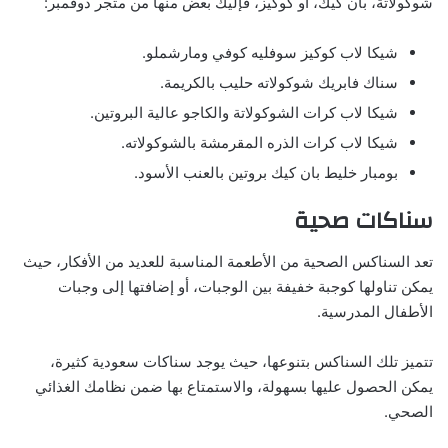
شوكولاتة، بان كيك، أو كوكيز، فإليك بعض منها من متجر دوفمبر:
شيكا لاب كوكيز سوفليه كوفي ومارشملو.
سناك فابريك شوكولاته حليب بالكريمة.
شيكا لاب كرات الشوكولاتة والكاجو عالية البروتين.
شيكا لاب كرات الذره المقرمشة بالشوكولاته.
بومبار خليط بان كيك بروتين بالعنب الأسود.
سناكات صحية
تعد السناكس الصحية من الأطعمة المناسبة للعديد من الأفكار، حيث
يمكن تناولها كوجبة خفيفة بين الوجبات، أو إضافتها إلى وجبات
الأطفال المدرسية.
تتميز تلك السناكس بتنوعها، حيث يوجد سناكات سعودية كثيرة،
يمكن الحصول عليها بسهولة، والاستمتاع بها ضمن نظامك الغذائي
الصحي.