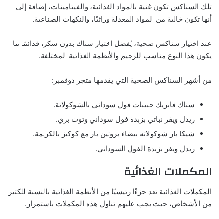
تلك السناكس تكون غنية بالمواد الغذائية، والفيتامينات، إضافة إلى
أنها تكون خالية من المواد المعدلة وراثيًا، والنكهات الصناعية.
عند اختيار سناكس صحية، يُفضل اختيار سناك بدون سكر، فدائمًا ما
يكون هذا النوع مناسب للرجيم والأنظمة الغذائية المختلفة.
من أشهر السناكس الصحية التي يقدمها متجر دوفمبر:
سناك فابريك حبيبات فول سوداني بالشوكولاتة.
ريدل ويفر نباتي بزبدة فول سوداني وتوت بري.
شيكا بار شوكولاته بيضاء بروتين بار مع كوكيز بالكريمة.
ريدل ويفر بزبدة الفول السوداني.
المكملات الغذائية
المكملات الغذائية تعد جزءًا رئيسيًا من الأنظمة الغذائية بالنسبة للكثير
من الأشخاص، حيث يجب عليهم تناول هذه المكملات باستمرار.