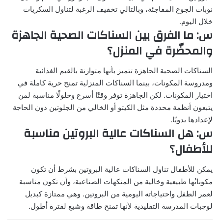
نوبات الجوع المفاجئة، وبالتالي تخفيف الرغبة لتناول السكريات
خلال اليوم.
س: ما الفرق بين السناكات الصحية الجاهزة
والمحضّرة في المنزل؟
السناكات الصحية الجاهزة تتميز بأنها متوازنة بالقيم الغذائية
ومدروسة المكونات، بينما السناكات المنزلية تمنح حرية كاملة في
اختيار المكونات. لكن الجاهزة توفر وقتًا أسرع وحلولًا مناسبة لمن
يتبعون أنظمة محددة مثل الكيتو أو الخالي من الجلوتين دون الحاجة
لإعدادها يدويًا.
س: هل السناكات عالية البروتين مناسبة
للأطفال؟
يمكن للأطفال تناول السناكات عالية البروتين بشرط أن تكون
مكوناتُها طبيعية وخالية من المنكهات الصناعية، وأن تكون مناسبة
لعمر الطفل واحتياجاته اليومية من البروتين. وهي ممتازة كبديل
لوجبات المدرسة التقليدية لأنها تمنح طاقة وشبع لفترة أطول.