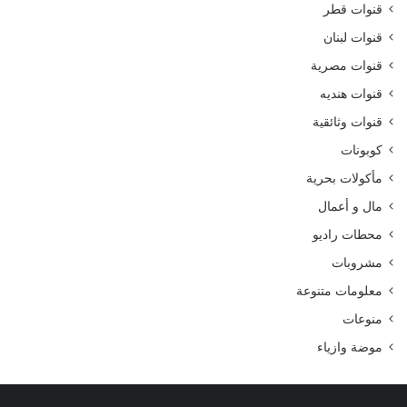
قنوات قطر
قنوات لبنان
قنوات مصرية
قنوات هنديه
قنوات وثائقية
كوبونات
مأكولات بحرية
مال و أعمال
محطات راديو
مشروبات
معلومات متنوعة
منوعات
موضة وازياء