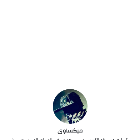
ميكساوى
ميكساوى هو موقع الكتونى عربي متخصص فى القنوات العربية بث مباشر