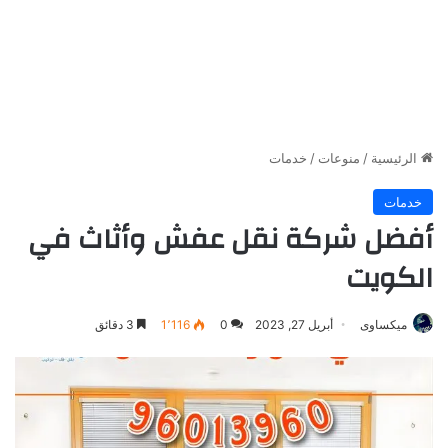
الرئيسية
/
منوعات
/
خدمات
خدمات
أفضل شركة نقل عفش وأثاث في
الكويت
ميكساوى
أبريل 27, 2023
0
1٬116
3 دقائق