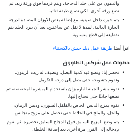
والدهون من على جلد الدجاجة، ويتم فردها فوق ورقة زبد، ثم
نضع ورقة أخرى، لكي نصنع طبقة ثنائية.
يتم خبزه داخل صينية، مع إضافة بعض الأوزان المضادة لدرجة
الحارة العالية، لمدة لا تقل عن ساعتين، بعد أن يبرد الجلد يتم
تقطيعه إلى قطع متساوية.
اقرأ أيضا:
طريقة عمل ديك حبش بالكستناء
خطوات عمل شركس الطاووق
نحضر إناء ونضع فيه كمية البصل، ونضيف له زيت الزيتون،
ونقوم بتشويحه حتى يصل إلى درجة التكرمل.
نقوم ببشر الجبنة البارميزان باستخدام المبشرة المخصصة، ثم
نضعها جانبًا حتى نحتاج إليها.
نقوم بمزج الدبس الخاص بالفلفل السوري، ودبس الرمان،
والخل، والملح في الخلاط حتى نحصل على مزيج متجانس.
يتم وضع المزيج السابق فوق الدجاج السابق تحضيره، ثم نقوم
بإدخاله إلى الفرن مرة أخرى بعد إضافة الخلطة.