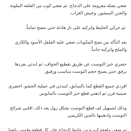
ضعي بصلة مفرومة على الدجاج، ثم ضعي كوب من الفلفه الملونة
والجزر المبشور، وعيش الغراب.
ثم حركي الخليط واتركيه على نار هادئة حتي تنضج تماماً.
بعد التأكد من نضج المكونات ضعي عليه الفلفل الأسود والكاري
والملح واتركيه جانباً.
حضري خبز التوست عن طريق تقطيع الحواف، ثم ابدئي بفردها
برفق حتي يصبح حجم التوست مناسب ورقيق.
افردي جميع القطع كما بالسابق، لتبدئي في عملية الحشو، احضري
صينية فرن ثم ادهني قطع خبز التوست بالمايونيز.
وذلك لتسهيل لف قطع التوست بشكل رول بعد ذلك، اقلبي شرائح
التوست وادهنيها بالجبن الكريمي.
ثم ضعي ملعقة كبيرة من خليط الدجاج على كل قطعة وقومي بلفها