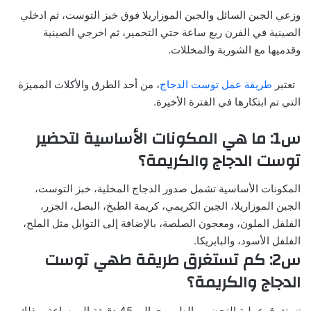
وزعي الجبن السائل والجبن الموزاريلا فوق خبز التوست، ثم ادخلي
الصينية في الفرن ربع ساعة حتي التحمير، ثم اخرجي الصينية
وقدميها مع الشوربة والمخللات.
تعتبر
طريقة عمل توست الدجاج
، من أحد الطرق والأكلات المميزة
التي تم ابتكارها في الفترة الأخيرة.
س1: ما هي المكونات الأساسية لتحضير
توست الدجاج والكريمة؟
المكونات الأساسية تشمل صدور الدجاج المخلية، خبز التوست،
الجبن الموزاريلا، الجبن الكريمي، كريمة الطبخ، البصل، الجزر،
الفلفل الملون، ومعجون الصلصة، بالإضافة إلى التوابل مثل الملح،
الفلفل الأسود، والبابريكا.
س2: كم تستغرق طريقة طهي توست
الدجاج والكريمة؟
تستغرق عملية التحضير والطهي حوالي 45 دقيقة إلى ساعة، وذلك