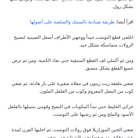
بشكل رول.
اقرأ أيضا:
طريقة صيادية بالسمك والصلصة على أصولها
اغلقي قطع التوست جيداً ووجهي الأطراف أسفل الصينية لتصبح
الرولات متماسكة بشكل جيد.
ومن ثم أكملي لف القطع المتبقية حتي نفاذ الكمية، ومن ثم ترص
جميع القطع بشكل منسق.
ضعي ملعقة زيت زيتون في مقلاة صغيرة على نار هادئة، ثم ضعي
كوب من البصل المفروم وكوب من الفلفل الملون.
حركي الخليط حتي تبدأ المكونات في النضج وقومي بتتبيلها بالفلفل
الأسود والملح ومن ثم رشيها على التوست.
ضعي الجبن الموزاريلا فوق رولات التوست، ثم اخليها الفرن لمدة
عشر دقائق، ثم ضعيها تحت الشواية حتي تتحمر.