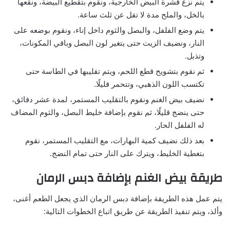
يتم نزع قشرة البيض الخارجية، ونقوم بتقطيع البيضة، ونقعها
بالخل، والملح مدة لا تقل عن ثلث ساعة.
يتم وضع الفلفل، والبصل والثوم داخل إناء، ونقوم بوضعه على
النار، ونضيف الزيت حتى يتغير لون البصل وباقي المكونات،
وتذبل.
ثم نقوم بتشويح قطع اللحم، ويتم تقليبها في الطاسة حتى
تكتسب اللون الذهبي، وتتحمر قليلًا.
نضيف بيض الغنم ونقوم بالتقليب المستمر، لمدة عشر دقائق،
حتى ينضج قليلًا، ثم نقوم بإضافة خليط البصل، والثوم المضاف
له الفلفل الحار.
بعد ذلك نضيف كمية البهارات، مع التقليب المستمر، نقوم
بتغطية الخليط، ويترك على النار حتى تمام النضج.
طريقة بيض الغنم بإضافة دبس الرمان
يتم عمل هذه الطريقة بإضافة دبس الرمان الذي يجعل الطعم أغنى،
وألذ، ويتم تنفيذ الطريقة عن طريق اتباع الخطوات التالية: