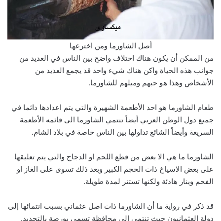
أصل الشاورما ومن اخترعها
من الممكن أن يكون هناك اختلاف واضح بين الناس في العديد من
جوانب هذه الحياة واكن هناك شيء واحد قد يجمع العديد من
الأشخاص وهذا هو حبهم وميلهم للشاورما.
طعام الشاورما هو احد الأطعمة الشهيرة والتي يتم اعدادها دائما في
جميع دول الوطن العربي أيضاً تنتمي الشاورما الى قائمه الأطعمة
السريعة وأيضاً الشائع تداولها بين الناس خاصة في بلاد الشام.
الشاورما ما هي الا بعض من قطع اللحم او الدجاج والتي يتم تعليقها
على بعض الاسياخ ذات الحجم الكبير وبعد ذلك تسوى على الغاز او
الفحم وبنار هادئة ولكنها تستنر لمدة طويلة.
قد ذكر في رواية ما أن الشاورما ذات اصل عثماني بسبب انتمائها إلى
دولة العثمانيون حيث تنتمي الى محافظة تسمى بورصة بالتحديد.