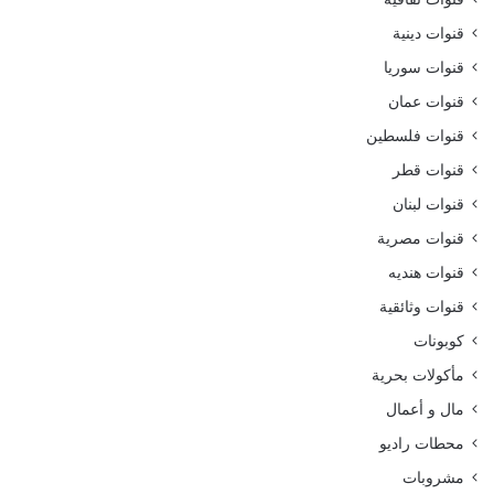
قنوات دينية
قنوات سوريا
قنوات عمان
قنوات فلسطين
قنوات قطر
قنوات لبنان
قنوات مصرية
قنوات هنديه
قنوات وثائقية
كوبونات
مأكولات بحرية
مال و أعمال
محطات راديو
مشروبات