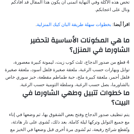
تخص هذه الأكلة وفي النهاية أتمنى ان يكون هذا المقال قد افادكم
ونال على اعجابكم.
اقرأ أيضا
:
بخطوات سهلة طريقة البان كيك المنزلية
.
ما هي المكونات الأساسية لتحضير
الشاورما في المنزل؟
4 قطع من صدور الدجاج، ثلث كوب زيت، ليمونة كبيرة معصورة،
توابل وبهارات حسب الرغبة، ملعقة صغيرة فلفل أسود، ملعقة صغيرة
فلفل أحمر، ملعقة كبيرة ملح، حبة طماطم مقطعة، خبز سوري خاص
بالشاورما، بصل حسب الرغبة، وسلطة الثومية حسب الرغبة.
ما خطوات تتبيل وطهي الشاورما في
البيت؟
يتم تنظيف صدور الدجاج وفتح بعض الشقوق بها، ثم وضعها في إناء
مع جميع التوابل وتركها ليلة كاملة. بعد ذلك، تُشوى على نار هادئة،
وتُقطع شرائح رفيعة، ثم تُشوى مرة أخرى قبل وضعها في الخبز مع