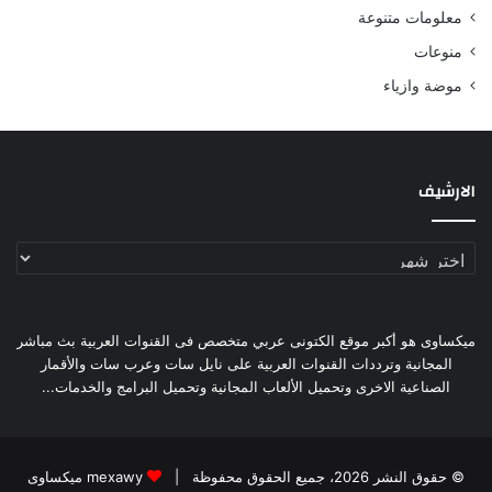
معلومات متنوعة
منوعات
موضة وازياء
الارشيف
الارشيف
ميكساوى هو أكبر موقع الكتونى عربي متخصص فى القنوات العربية بث مباشر
المجانية وترددات القنوات العربية على نايل سات وعرب سات والأقمار
الصناعية الاخرى وتحميل الألعاب المجانية وتحميل البرامج والخدمات...
© حقوق النشر 2026، جميع الحقوق محفوظة |
mexawy ميكساوى