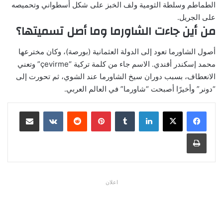
الطماطم وسلطة الثومية ولف الخبز على شكل أسطواني وتحميصه
على الجريل.
من أين جاءت الشاورما وما أصل تسميتها؟
أصول الشاورما تعود إلى الدولة العثمانية (بورصة)، وكان مخترعها
محمد إسكندر أفندي. الاسم جاء من كلمة تركية “çevirme” وتعني
الانعطاف، بسبب دوران سيخ الشاورما عند الشوي، ثم تحورت إلى
“دونر” وأخيرًا أصبحت “شاورما” في العالم العربي.
لينكدإن
بينتيريست
مشاركة عبر البريد
طباعة
اعلان