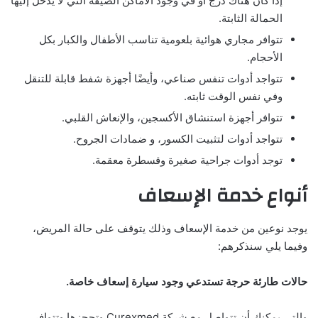
إذا كان هناك درج أو في وجود الأماكن الضيقة التي لا يدخل إليها
الحمالة الثابتة.
تتوافر مجاري هوائية بلعومية تناسب الأطفال والكبار بكل
الأحجام.
تتواجد أدوات تنفس صناعي، وأيضًا أجهزة شفط قابلة للتنقل
وفي نفس الوقت ثابته.
تتوافر أجهزة استنشاق الأكسجين، والإنعاش القلبي.
تتواجد أدوات لتثبيت الكسور، و ضمادات الجروح.
توجد أدوات جراحية صغيرة وقسطرة معقمة.
أنواع خدمة الإسعاف
يوجد نوعين من خدمة الإسعاف وذلك يتوقف على حالة المريض،
وفيما يلي سنذكرهم:
حالات طارئة حرجة تستدعي وجود سيارة إسعاف خاصة.
والتي يمكنك أن تتواصل مع شركة Curexmed وتحجزها وتتوافر