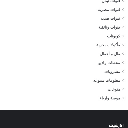
قنوات لبنان
قنوات مصرية
قنوات هنديه
قنوات وثائقية
كوبونات
مأكولات بحرية
مال و أعمال
محطات راديو
مشروبات
معلومات متنوعة
منوعات
موضة وازياء
الارشيف