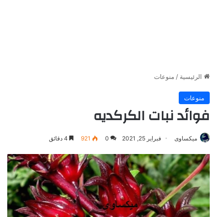
الرئيسية
/
منوعات
منوعات
فوائد نبات الكركديه
ميكساوى
فبراير 25, 2021
0
921
4 دقائق