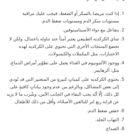
إذا كنت مريضا بالسكر أو الضغط، فيجب عليك مراقبة
مستويات سكر الدم ومستويات ضغط الدم.
يتفاعل مع دواء الأسيتامينوفين.
شاي الكركديه الطبيعي يعتبر آمناً عند تناوله باعتدال، ولكن لا
تخضع المنتجات الأخرى التي تحتوي على الكركديه لهذه
الاعتبارات، مثل المكملات والكبسولات.
ووجود الألمونيوم في الغذاء يعمل على تطوّير أمراض الدماغ،
مثل: ألزهايمر.
يحتوي الكركديه على كمياتٍ كبيرةٍ من المنغنيز التي قد تُودي
إلى بعض المشاكل، وبالرغم من عدم وجود بياناتٍ كافيةٍ على
كل ذلك، إلّا أنّه يجب البقاء في الجانب الآمن، وشُرب ما لا يزيد
عن قرابة ربع لتر للبالغين الأصحّاء، وأقل من ذلك للأطفال.
خفض ضغط الدم.
التهاب الجلد.
الصداع.