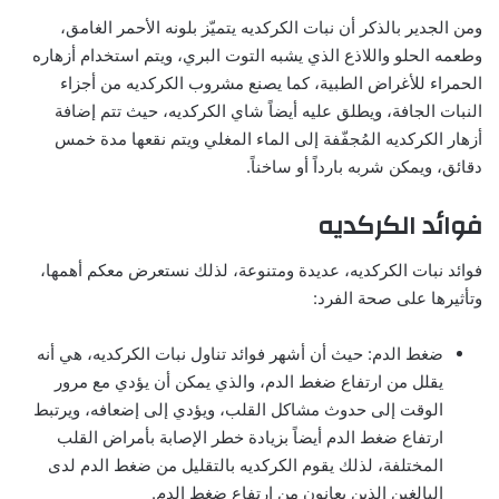
ومن الجدير بالذكر أن نبات الكركديه يتميّز بلونه الأحمر الغامق،
وطعمه الحلو واللاذع الذي يشبه التوت البري، ويتم استخدام أزهاره
الحمراء للأغراض الطبية، كما يصنع مشروب الكركديه من أجزاء
النبات الجافة، ويطلق عليه أيضاً شاي الكركديه، حيث تتم إضافة
أزهار الكركديه المُجفّفة إلى الماء المغلي ويتم نقعها مدة خمس
دقائق، ويمكن شربه بارداً أو ساخناً.
فوائد الكركديه
فوائد نبات الكركديه، عديدة ومتنوعة، لذلك نستعرض معكم أهمها،
وتأثيرها على صحة الفرد:
ضغط الدم: حيث أن أشهر فوائد تناول نبات الكركديه، هي أنه
يقلل من ارتفاع ضغط الدم، والذي يمكن أن يؤدي مع مرور
الوقت إلى حدوث مشاكل القلب، ويؤدي إلى إضعافه، ويرتبط
ارتفاع ضغط الدم أيضاً بزيادة خطر الإصابة بأمراض القلب
المختلفة، لذلك يقوم الكركديه بالتقليل من ضغط الدم لدى
البالغين الذين يعانون من ارتفاع ضغط الدم.