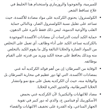
للميرمية، والجوجوبا والروزماري واستخدام هذا الخليط في
علاج تساقط الشعر.
الكولسترول: يحتوي الكركديه على مواد مضادة للأكسدة، حيث
تساعد على تقليل نسبة الكولسترول الضار، وبالتالي حماية
القلب والأوعية الدموية، ليس ذلك فقط تأثيره على الدهون.
حماية الكبد أثبتت الدراسات أن مضادات الأكسدة الموجودة
بالكركديه تساعد الكبد على أداء وظائف، أي تعمل على التخلص
من المواد الضارة والخلايا التالفة وكل ما يقوم الكبد بالتخلص
منه وبذلك يحافظ على صحة الكبد ويزيد من قدرته على القيام
بوظائفه.
الوقاية من السرطان: إن من أهم فوائد الكركديه أنه غني
بمضادات الأكسدة، التي لها دور عظيم في محاربة السرطان بل
والوقاية منه، حيث أن الكركديه يعمل على منع نمو وانتشار
الخلايا السرطانية، والجذور الحرة للخلايا.
مضاد للالتهابات والبكتيريا: لأن الكركديه غني بحمض
الأسكوربيك أو فيتامين ج، والذي له دور كبير في تقوية
الجهاز المناعي، وله القدرة على تخفيف الالتهابات والقضاء