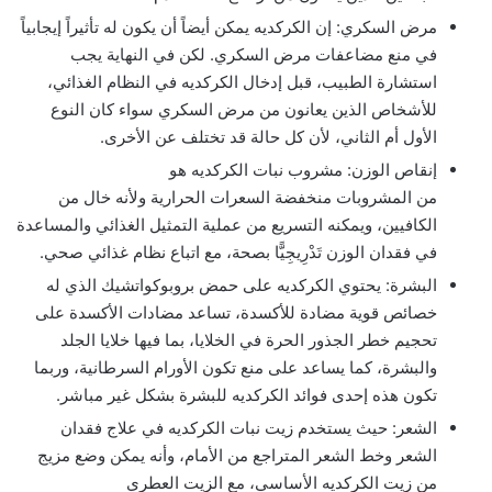
مرض السكري: إن الكركديه يمكن أيضاً أن يكون له تأثيراً إيجابياً
في منع مضاعفات مرض السكري. لكن في النهاية يجب
استشارة الطبيب، قبل إدخال الكركديه في النظام الغذائي،
للأشخاص الذين يعانون من مرض السكري سواء كان النوع
الأول أم الثاني، لأن كل حالة قد تختلف عن الأخرى.
إنقاص الوزن: مشروب نبات الكركديه هو
من المشروبات منخفضة السعرات الحرارية ولأنه خال من
الكافيين، ويمكنه التسريع من عملية التمثيل الغذائي والمساعدة
في فقدان الوزن تَدْرِيجِيًّا بصحة، مع اتباع نظام غذائي صحي.
البشرة: يحتوي الكركديه على حمض بروبوكواتشيك الذي له
خصائص قوية مضادة للأكسدة، تساعد مضادات الأكسدة على
تحجيم خطر الجذور الحرة في الخلايا، بما فيها خلايا الجلد
والبشرة، كما يساعد على منع تكون الأورام السرطانية، وربما
تكون هذه إحدى فوائد الكركديه للبشرة بشكل غير مباشر.
الشعر: حيث يستخدم زيت نبات الكركديه في علاج فقدان
الشعر وخط الشعر المتراجع من الأمام، وأنه يمكن وضع مزيج
من زيت الكركديه الأساسي، مع الزيت العطري