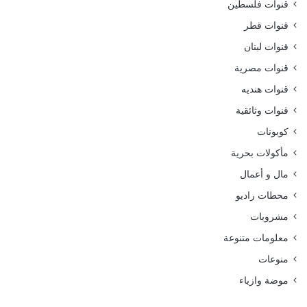
قنوات فلسطين
قنوات قطر
قنوات لبنان
قنوات مصرية
قنوات هنديه
قنوات وثائقية
كوبونات
مأكولات بحرية
مال و أعمال
محطات راديو
مشروبات
معلومات متنوعة
منوعات
موضة وازياء