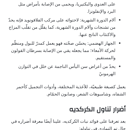
على العدوى والبكتيريا، ويحمى من الإصابة بأمراض مثل
البرد والإنفلونزا.
آلام الدورة الشهرية: لاحتوائه على مركب الفلافونويد فإنه يحدّ
من تشنجات وآلام الدورة الشهرية، كما يقلّل من تقلّب المزاج
والاكتئاب الناتج عنها.
الجهاز الهضمي: يحسّن صحّته فهو يعمل كمدرّ للبول ومنظّم
لحركة الأمعاء؛ مما يجعله يقي من الإصابة بسرطان القولون
والمستقيم.
يحدّ من أعراض سن اليأس الناجمة عن خلل في التوازن
الهرمونيّ
يعمل كصبغة طبيعيّة، للأغذية المختلفة، وأدوات التجميل كأحمر
الشفاه، وشامبوهات الشعر، وصابون الحمّام.
أضرار تناول الكركديه
بعد تعرفنا على فوائد نبات الكركديه، علينا أيضًا معرفة أضراره في
حال تم التمادي في تناوله: