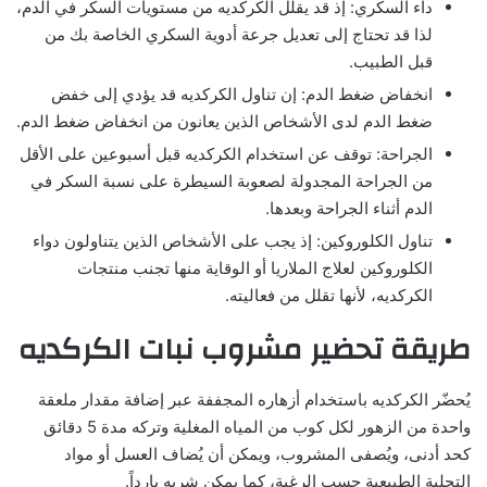
داء السكري: إذ قد يقلل الكركديه من مستويات السكر في الدم،
لذا قد تحتاج إلى تعديل جرعة أدوية السكري الخاصة بك من
قبل الطبيب.
انخفاض ضغط الدم: إن تناول الكركديه قد يؤدي إلى خفض
ضغط الدم لدى الأشخاص الذين يعانون من انخفاض ضغط الدم.
الجراحة: توقف عن استخدام الكركديه قبل أسبوعين على الأقل
من الجراحة المجدولة لصعوبة السيطرة على نسبة السكر في
الدم أثناء الجراحة وبعدها.
تناول الكلوروكين: إذ يجب على الأشخاص الذين يتناولون دواء
الكلوروكين لعلاج الملاريا أو الوقاية منها تجنب منتجات
الكركديه، لأنها تقلل من فعاليته.
طريقة تحضير مشروب نبات الكركديه
يُحضّر الكركديه باستخدام أزهاره المجففة عبر إضافة مقدار ملعقة
واحدة من الزهور لكل كوب من المياه المغلية وتركه مدة 5 دقائق
كحد أدنى، ويُصفى المشروب، ويمكن أن يُضاف العسل أو مواد
التحلية الطبيعية حسب الرغبة، كما يمكن شربه بارداً.