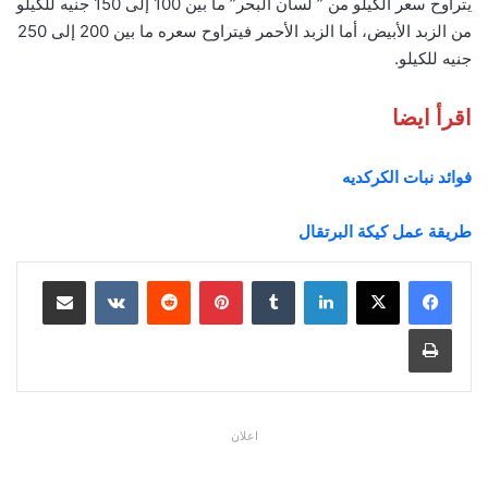
يتراوح سعر الكيلو من ” لسان البحر” ما بين 100 إلى 150 جنيه للكيلو
من الزبد الأبيض، أما الزبد الأحمر فيتراوح سعره ما بين 200 إلى 250
جنيه للكيلو.
اقرأ ايضا
فوائد نبات الكركديه
طريقة عمل كيكة البرتقال
لينكدإن
بينتيريست
مشاركة عبر البريد
طباعة
اعلان