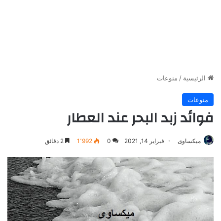
الرئيسية
/
منوعات
منوعات
فوائد زبد البحر عند العطار
ميكساوى
فبراير 14, 2021
0
1٬992
2 دقائق