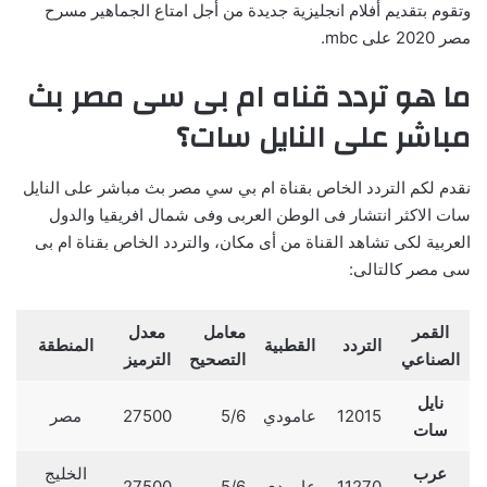
وتقوم بتقديم أفلام انجليزية جديدة من أجل امتاع الجماهير مسرح
مصر 2020 على mbc.
ما هو تردد قناه ام بى سى مصر بث
مباشر على النايل سات؟
نقدم لكم التردد الخاص بقناة ام بي سي مصر بث مباشر على النايل
سات الاكثر انتشار فى الوطن العربى وفى شمال افريقيا والدول
العربية لكى تشاهد القناة من أى مكان، والتردد الخاص بقناة ام بى
سى مصر كالتالى:
القمر
معامل
معدل
التردد
القطبية
المنطقة
الصناعي
التصحيح
الترميز
نايل
12015
عامودي
5/6
27500
مصر
سات
عرب
الخليج
11270
عامودي
5/6
27500