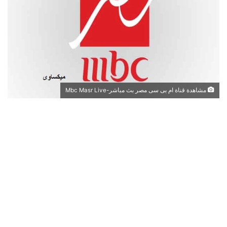
مشاهدة قناة ام بى سى مصر بث مباشر-Mbc Masr Live