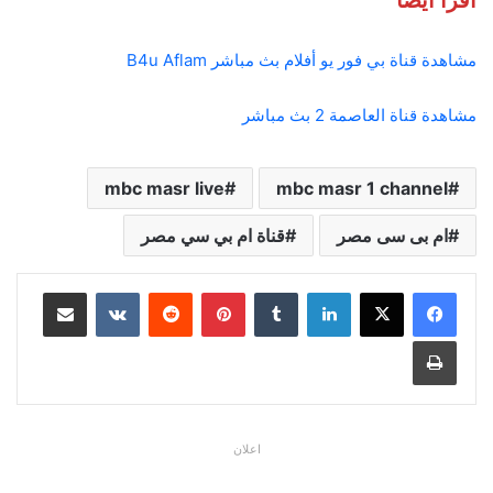
اقرا ايضا
مشاهدة قناة بي فور يو أفلام بث مباشر B4u Aflam
مشاهدة قناة العاصمة 2 بث مباشر
mbc masr live
mbc masr 1 channel
ام بى سى مصر
قناة ام بي سي مصر
لينكدإن
بينتيريست
مشاركة عبر البريد
طباعة
اعلان