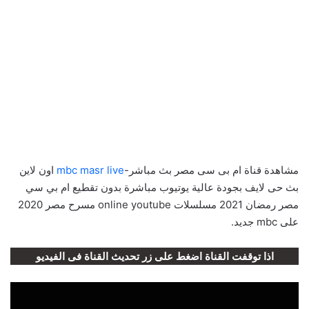
مشاهدة قناة ام بى سى مصر بث مباشر-
mbc masr live
اون لاين
بث حى لايف بجودة عالية يوتيوب مباشرة بدون تقطيع ام بي سي
مصر رمضان 2021 مسلسلات online youtube مسرح مصر 2020
على mbc جديد.
اذا توقفت القناة اضغط على زر تحديث القناة فى الفيديو