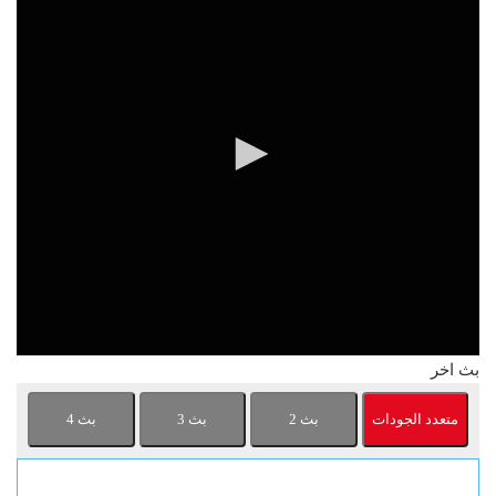
بث اخر