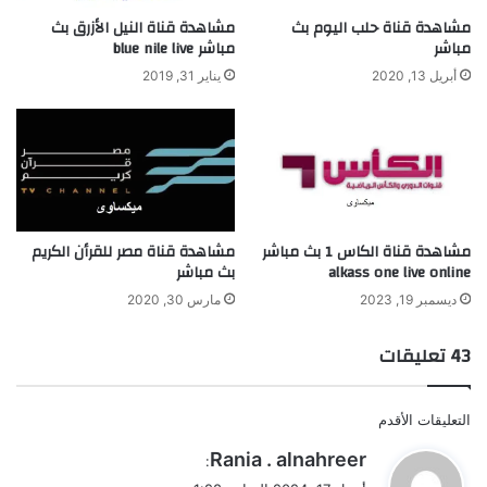
مشاهدة قناة حلب اليوم بث
مشاهدة قناة النيل الأزرق بث
مباشر
مباشر blue nile live
أبريل 13, 2020
يناير 31, 2019
مشاهدة قناة الكاس 1 بث مباشر
مشاهدة قناة مصر للقرأن الكريم
alkass one live online
بث مباشر
ديسمبر 19, 2023
مارس 30, 2020
‫43 تعليقات
تصفّح
التعليقات الأقدم
التعليقات
ي
Rania . alnahreer
:
ق