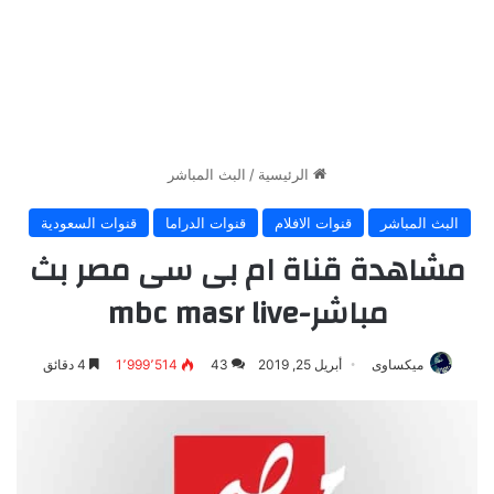
الرئيسية
/
البث المباشر
البث المباشر
قنوات الافلام
قنوات الدراما
قنوات السعودية
مشاهدة قناة ام بى سى مصر بث
مباشر-mbc masr live
ميكساوى
أبريل 25, 2019
43
1٬999٬514
4 دقائق