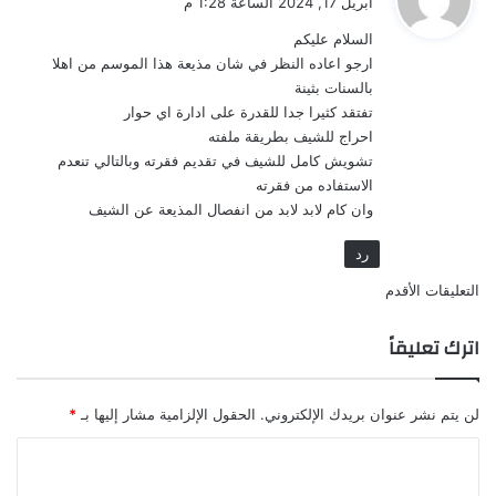
أبريل 17, 2024 الساعة 1:28 م
و
السلام عليكم
ل
ارجو اعاده النظر في شان مذيعة هذا الموسم من اهلا
بالسنات بثينة
تفتقد كثيرا جدا للقدرة على ادارة اي حوار
احراج للشيف بطريقة ملفته
تشويش كامل للشيف في تقديم فقرته وبالتالي تنعدم
الاستفاده من فقرته
وان كام لابد لابد من انفصال المذيعة عن الشيف
رد
تصفّح
التعليقات الأقدم
التعليقات
اترك تعليقاً
لن يتم نشر عنوان بريدك الإلكتروني.
الحقول الإلزامية مشار إليها بـ
*
ا
ل