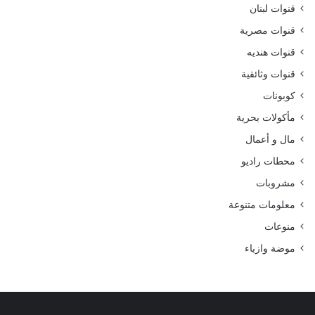
قنوات لبنان
قنوات مصرية
قنوات هنديه
قنوات وثائقية
كوبونات
مأكولات بحرية
مال و أعمال
محطات راديو
مشروبات
معلومات متنوعة
منوعات
موضة وازياء