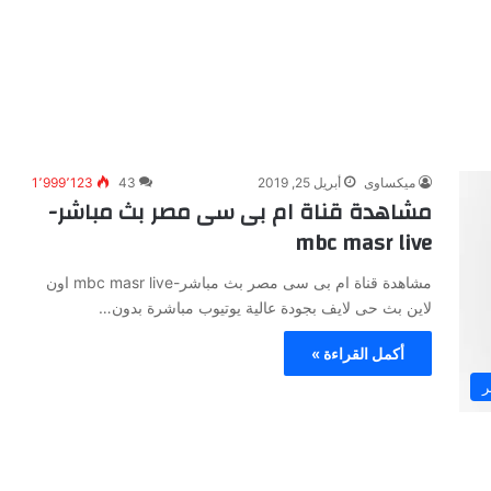
ميكساوى
أبريل 25, 2019
43
1٬999٬123
مشاهدة قناة ام بى سى مصر بث مباشر-
mbc masr live
مشاهدة قناة ام بى سى مصر بث مباشر-mbc masr live اون
لاين بث حى لايف بجودة عالية يوتيوب مباشرة بدون…
أكمل القراءة »
ر