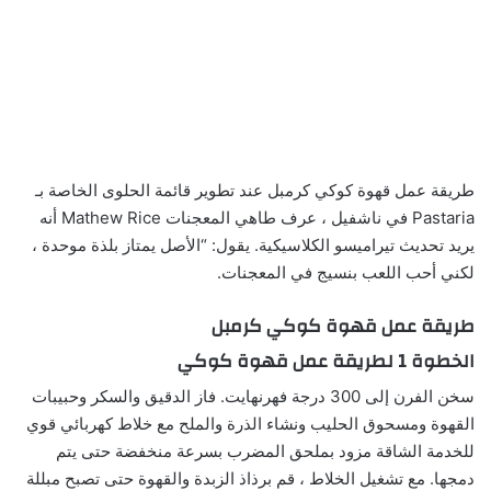
طريقة عمل قهوة كوكي كرمبل عند تطوير قائمة الحلوى الخاصة بـ
Pastaria في ناشفيل ، عرف طاهي المعجنات Mathew Rice أنه
يريد تحديث تيراميسو الكلاسيكية. يقول: “الأصل يمتاز بلذة موحدة ،
لكني أحب اللعب بنسيج في المعجنات.
طريقة عمل قهوة كوكي كرمبل
الخطوة 1 لطريقة عمل قهوة كوكي
سخن الفرن إلى 300 درجة فهرنهايت. فاز الدقيق والسكر وحبيبات
القهوة ومسحوق الحليب ونشاء الذرة والملح مع خلاط كهربائي قوي
للخدمة الشاقة مزود بملحق المضرب بسرعة منخفضة حتى يتم
دمجها. مع تشغيل الخلاط ، قم برذاذ الزبدة والقهوة حتى تصبح مبللة