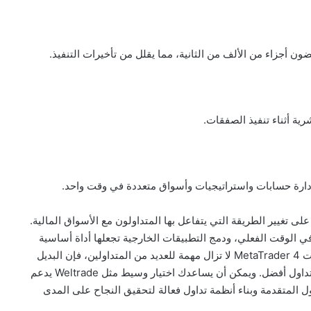
 أجزاء من الألف من الثانية، مما يقلل من تأخيرات التنفيذ.
شرية أثناء تنفيذ الصفقات.
عمل واجهة برمجة التطبيقات (API) لمنصة MetaTrader 5 على تغيير الطريقة التي يتفاعل بها المتداولون مع الأسواق المالية.
في الوقت الفعلي، ودمج التطبيقات الخارجية تجعلها أداة أساسية
لتداول الفوركس الحديث. وفي حين أن واجهة برمجة تطبيقات MetaTrader 4 لا تزال مهمة للعديد من المتداولين، فإن البديل
المتقدم لها، MetaTrader 5، يوفر وظائف محسّنة وقدرات تداول أفضل. ويمكن أن يساعدك اختيار وسيط مثل Weltrade يدعم
نيات التداول المتقدمة وبناء أنظمة تداول فعالة لتحقيق النجاح على المدى