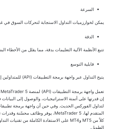
السرعة
يمكن لخوارزميات التداول الاستجابة لتحركات السوق في غضون
الدقة
تتبع الأنظمة الآلية التعليمات بدقة، مما يقلل من الأخطاء الب
قابلية التوسع
يتيح التداول عبر واجهة برمجة التطبيقات (API) للمتداولين إدارة حسابات واستراتيجيات وأسواق متعددة في وقت واحد.
ت
إن قدرتها على أتمتة الاستراتيجيات، والوصول إلى البيانات 
كلاً من MT5 وMT4 على الاستفادة الكاملة من تق
الطويل.