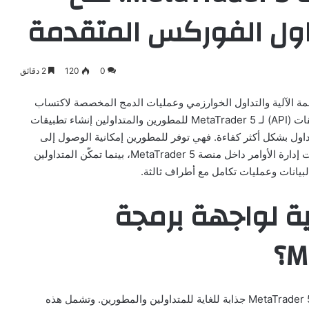
داول الفوركس المتقدمة
0
120
2 دقائق
مة الآلية والتداول الخوارزمي وعمليات الدمج المخصصة لاكتساب
ميزة تنافسية في سوق الفوركس. تتيح واجهة برمجة التطبيقات (API) لـ MetaTrader 5 للمطورين والمتداولين إنشاء تطبيقات
تداول بشكل أكثر كفاءة. فهي توفر للمطورين إمكانية الوصول إلى
وظائف التداول ومعلومات الحساب وبيانات السوق وإمكانيات إدارة الأوامر داخل منصة MetaTrader 5، بينما تمكّن المتداولين
يانات وعمليات تكامل مع أطراف ثالثة.
ية لواجهة برمجة
هناك العديد من الميزات التي تجعل واجهة برمجة تطبيقات MetaTrader 5 جذابة للغاية للمتداولين والمطورين. وتشمل هذه