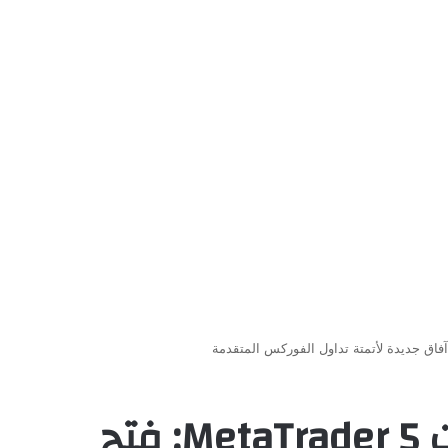
واجهة برمجة تطبيقات MetaTrader 5: فتح