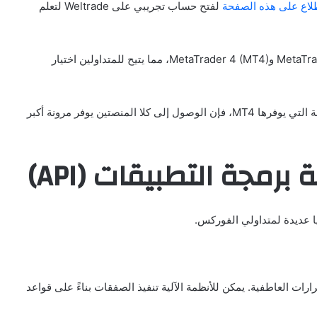
طلاع على هذه الصفحة
لفتح حساب تجريبي على Weltrade لتعلم
يوفر هذا الوسيط إمكانية الوصول إلى كل من MetaTrader 5 (MT5) وMetaTrader 4 (MT4)، مما يتيح للمتداولين اختيار
سواء كان المتداول يفضل الميزات المتقدمة لـ MT5 أو الألفة التي يوفرها MT4، فإن الوصول إلى كلا المنصتين يوفر مرونة أكبر
برمجة التطبيقات (API)
ارات العاطفية. يمكن للأنظمة الآلية تنفيذ الصفقات بناءً على قواعد