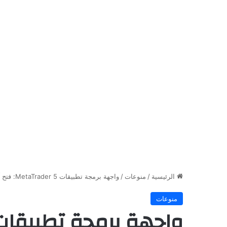
الرئيسية
/
منوعات
/
واجهة برمجة تطبيقات MetaTrader 5: فتح آفاق جديدة لأتمتة تداول الفوركس المتقدمة
منوعات