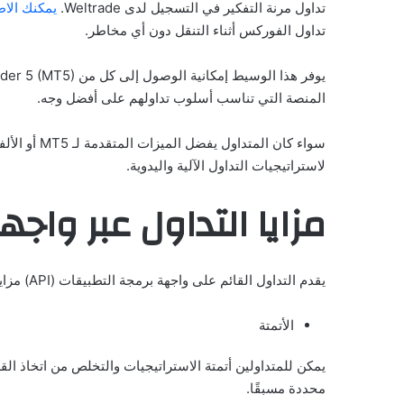
تداول مرنة التفكير في التسجيل لدى Weltrade.
يمكنك الا
تداول الفوركس أثناء التنقل دون أي مخاطر.
المنصة التي تناسب أسلوب تداولهم على أفضل وجه.
لاستراتيجيات التداول الآلية واليدوية.
مزايا التداول عبر واجهة 
يقدم التداول القائم على واجهة برمجة التطبيقات (API) مزايا عديدة لمتداولي الفوركس.
الأتمتة
يمكن للمتداولين أتمتة الاستراتيجيات والتخلص من اتخاذ القر
محددة مسبقًا.