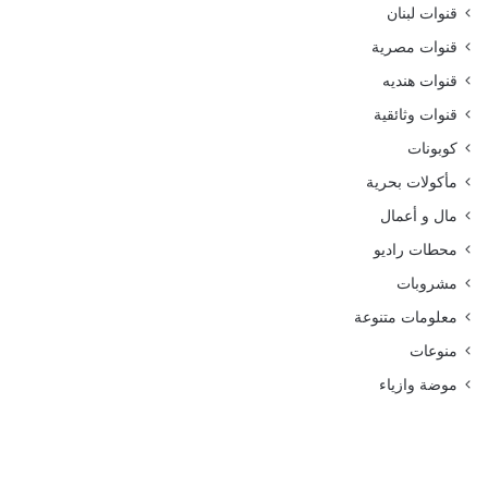
قنوات لبنان
قنوات مصرية
قنوات هنديه
قنوات وثائقية
كوبونات
مأكولات بحرية
مال و أعمال
محطات راديو
مشروبات
معلومات متنوعة
منوعات
موضة وازياء