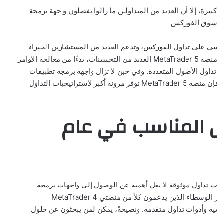
MetaTra قد اكتسبت شعبية كبيرة، إلا أن العديد من المتداولين ما زالوا يفضلون واجهة برمجة
رمجة تطبيقات MetaTrader 4 بشكل أساسي على تداول الفوركس، وتدعم العديد من المستشارين الخبراء
الذين تم تطويرهم على مدار سنوات عديدة. ومع ذلك، تقدم منصة MetaTrader 5 العديد من التحسينات، بدءًا من معالجة الأوامر
تداول الأصول المتعددة. وفي حين لا تزال واجهة برمجة تطبيقات
MetaTrader 4 تحظى بشعبية بين المتداولين ذوي الخبرة، فإن منصة MetaTrader 5 توفر مرونة أكبر لاستراتيجيات التداول
 المناسب في عام
تداول موثوقة لا يقل أهمية عن الوصول إلى واجهات برمجة
التطبيقات الخاصة بالتداول. ومن الضروري للمتداولين اختيار الوسطاء الذين يدعمون كلاً من منصتي MetaTrader 4
ار تنافسية وأدوات تداول متقدمة. ونصيحةً، يمكن لمن يبحثون عن حلول