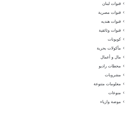
قنوات لبنان
قنوات مصرية
قنوات هنديه
قنوات وثائقية
كوبونات
مأكولات بحرية
مال و أعمال
محطات راديو
مشروبات
معلومات متنوعة
منوعات
موضة وازياء