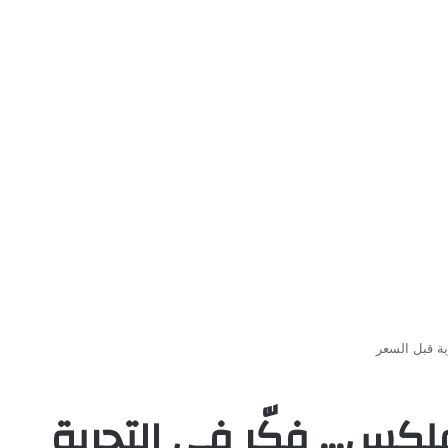
بة قبل السعر
فلكس… فكّر في التجربة