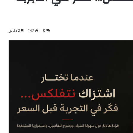
0
147
2 دقائق