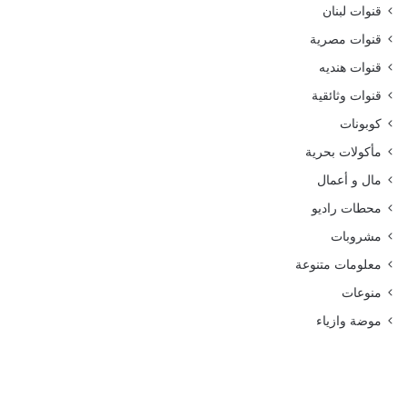
قنوات لبنان
قنوات مصرية
قنوات هنديه
قنوات وثائقية
كوبونات
مأكولات بحرية
مال و أعمال
محطات راديو
مشروبات
معلومات متنوعة
منوعات
موضة وازياء