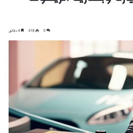
0
418
4 دقائق