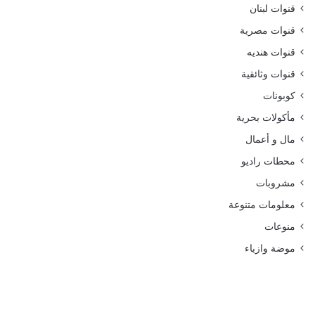
قنوات لبنان
قنوات مصرية
قنوات هنديه
قنوات وثائقية
كوبونات
مأكولات بحرية
مال و أعمال
محطات راديو
مشروبات
معلومات متنوعة
منوعات
موضة وازياء