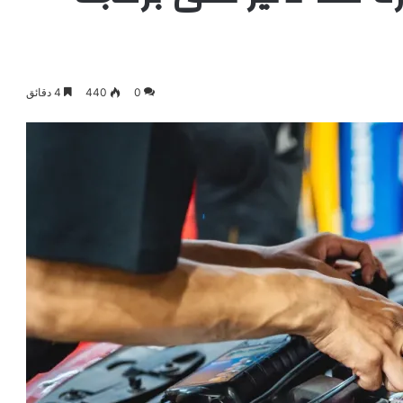
0
440
4 دقائق