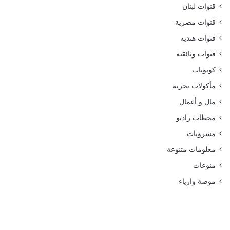
قنوات لبنان
قنوات مصرية
قنوات هنديه
قنوات وثائقية
كوبونات
مأكولات بحرية
مال و أعمال
محطات راديو
مشروبات
معلومات متنوعة
منوعات
موضة وازياء