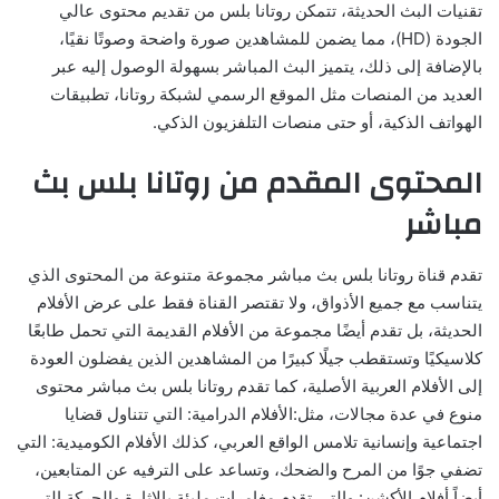
تقنيات البث الحديثة، تتمكن روتانا بلس من تقديم محتوى عالي
الجودة (HD)، مما يضمن للمشاهدين صورة واضحة وصوتًا نقيًا،
بالإضافة إلى ذلك، يتميز البث المباشر بسهولة الوصول إليه عبر
العديد من المنصات مثل الموقع الرسمي لشبكة روتانا، تطبيقات
الهواتف الذكية، أو حتى منصات التلفزيون الذكي.
المحتوى المقدم من روتانا بلس بث
مباشر
تقدم قناة روتانا بلس بث مباشر مجموعة متنوعة من المحتوى الذي
يتناسب مع جميع الأذواق، ولا تقتصر القناة فقط على عرض الأفلام
الحديثة، بل تقدم أيضًا مجموعة من الأفلام القديمة التي تحمل طابعًا
كلاسيكيًا وتستقطب جيلًا كبيرًا من المشاهدين الذين يفضلون العودة
إلى الأفلام العربية الأصلية، كما تقدم روتانا بلس بث مباشر محتوى
منوع في عدة مجالات، مثل:الأفلام الدرامية: التي تتناول قضايا
اجتماعية وإنسانية تلامس الواقع العربي، كذلك الأفلام الكوميدية: التي
تضفي جوًا من المرح والضحك، وتساعد على الترفيه عن المتابعين،
أيضاً أفلام الأكشن: والتي تقدم مغامرات مليئة بالإثارة والحركة التي