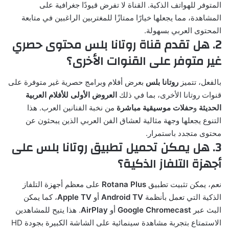
المتوفر للهواتف الذكية. القناة لا تفرض قيودًا جغرافية على
المشاهدة، مما يجعلها خيارًا ممتازًا للمغتربين الراغبين في متابعة
المحتوى العربي بسهولة.
2. هل تقدم قناة روتانا بلس محتوى حصري
غير متوفر على القنوات الأخرى؟
بالفعل، تتميز
روتانا بلس
بعرض أفلام وبرامج حصرية غير متوفرة على
قنوات روتانا الأخرى، بما في ذلك
العروض الأولى للأفلام العربية
الحديثة
و
حفلات موسيقية مباشرة
من نخبة الفنانين العرب. هذا
التنوع يجعلها وجهة مثالية لعشاق الفن العربي الذين يبحثون عن
محتوى متجدد باستمرار.
3. هل يمكن تحميل تطبيق روتانا بلس على
أجهزة التلفاز الذكية؟
نعم، يمكن تثبيت تطبيق
Rotana Plus
على معظم أجهزة التلفاز
الذكية التي تعمل بأنظمة
Android TV
أو
Apple TV
، كما يمكن
البث عبر
Google Chromecast
أو
AirPlay
. هذا يتيح للمشاهدين
الاستمتاع بتجربة مشاهدة سينمائية على الشاشة الكبيرة بجودة HD