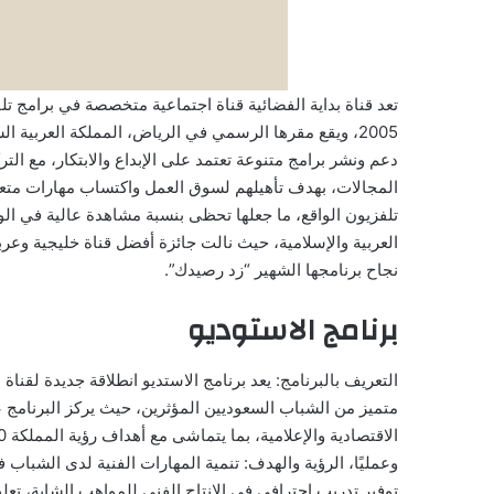
2005، ويقع مقرها الرسمي في الرياض، المملكة العربية الس
دعم ونشر برامج متنوعة تعتمد على الإبداع والابتكار، مع ال
المجالات، بهدف تأهيلهم لسوق العمل واكتساب مهارات متعد
تلفزيون الواقع، ما جعلها تحظى بنسبة مشاهدة عالية في ال
نجاح برنامجها الشهير “زد رصيدك”.
برنامج الاستوديو
التعريف بالبرنامج: يعد برنامج الاستديو انطلاقة جديدة لقنا
متميز من الشباب السعوديين المؤثرين، حيث يركز البرنامج على
وعمليًا، الرؤية والهدف: تنمية المهارات الفنية لدى الشباب ف
توفير تدريب احترافي في الإنتاج الفني للمواهب الشابة، تعل