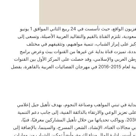
تعد قناة بداية الفضائية قناة اجتماعية متخصصة في برامج تلفزيون الواقع، حيث تأسست في 24 ربيع الثاني الموافق 1 يونيو
عودية، تلتزم القناة بالقيم والتقاليد العربية الأصيلة، وتسعى إلى
تركيز على إبراز الشباب، تنمية مواهبهم، وتثقيفهم في مختلف
دة، تميزت قناة بداية عن غيرها من القنوات ببث وعرض برامج
وطن العربي والإسلامي، وقد حصلت على المركز الأول بين القنوات
العربية والإسلامية، حيث نالت جائزة أفضل قناة خليجية وعربية لعام 2015-2016 في مهرجان الفضائيات العربية بالقاهرة، بفضل
ة بداية في تبني المواهب وصناعة النجوم، بهدف تأهيل جيل إعلامي
 تعزيز الوعي والارتقاء بالذائقة الفنية، إلى جانب دعم التنمية
الاقتصادية والإعلامية، بما يتماشى مع أهداف رؤية المملكة 2030، ويواكب تحدياتها من خلال تأهيل المشاركين معرفيًا، فنيًا،
ي مجالات الغناء، الإنشاد، الشعر، المسرح، والسينما، بالإضافة إلى
يم أسس إدارة المال وبناء الثروة، وأيضاً تمكين الشباب من مهارات