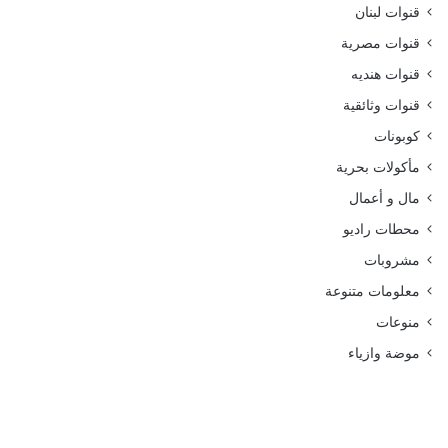
قنوات لبنان
قنوات مصرية
قنوات هنديه
قنوات وثائقية
كوبونات
مأكولات بحرية
مال و أعمال
محطات راديو
مشروبات
معلومات متنوعة
منوعات
موضة وازياء