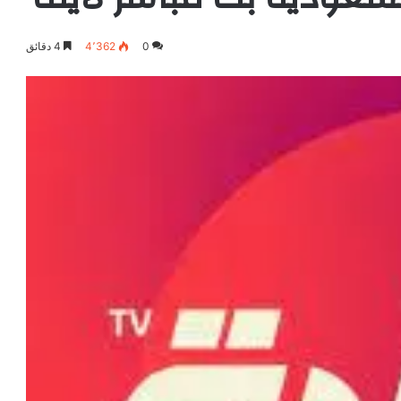
0
4٬362
4 دقائق