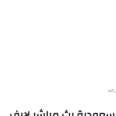
 لايف
لسعودية بث مباشر لايف