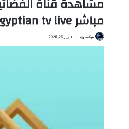
مشاهدة قناة الفضائي
مباشر Egyptian tv live
ميكساوى
فبراير 25, 2025