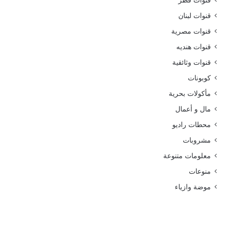
قنوات قطر
قنوات لبنان
قنوات مصرية
قنوات هنديه
قنوات وثائقية
كوبونات
مأكولات بحرية
مال و أعمال
محطات راديو
مشروبات
معلومات متنوعة
منوعات
موضة وازياء