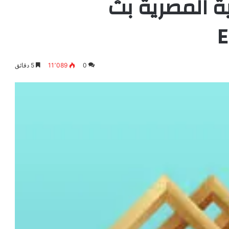
ة المصرية بث
0
11٬089
5 دقائق