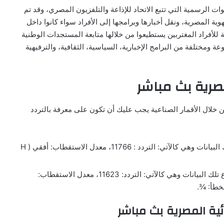
ات الرسمية التي تتبع الاتحاد للإذاعة والتلفزيون المصري، وقد تم
ي عن الهوية المصرية، ونقل أخبارها وبرامجها إلى الأفراد سواء كانوا داخل
ة للأفراد المغتربين يستطيعوا من خلالها متابعة المستجدات الوطنية
 ومختلفة من البرامج الإخبارية، السياسية، الثقافية، والترفيهية
مصرية بث مباشر
 خلال الأقمار الصناعية يجب عليك أن تكون على معرفة بالتردد
إذا كنت تتبع القمر الصناعي نايل سات فعليك اتباع تلك البيانات وهي كالآتي: التردد : 11766، معدل الاستقطاب: أفقي ( H
أما إذا كنت تتبع القمر الصناعي عرب سات فعليك اتباع تلك البيانات وهي كالآتي: التردد: 11623، معدل الاستقطاب:
ائية المصرية بث مباشر