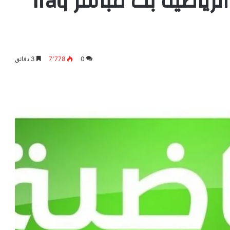
مشاهدة قناة العراق الرياضية بث مباشر iraq
0
7٬778
3 دقائق