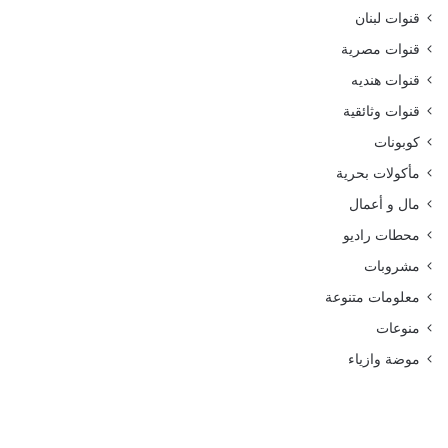
قنوات لبنان
قنوات مصرية
قنوات هنديه
قنوات وثائقية
كوبونات
مأكولات بحرية
مال و أعمال
محطات راديو
مشروبات
معلومات متنوعة
منوعات
موضة وازياء