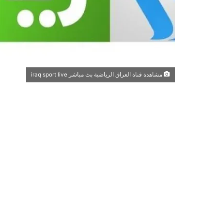
مشاهدة قناة العراق الرياضية بث مباشر iraq sport live