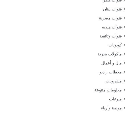
قنوات قطر
قنوات لبنان
قنوات مصرية
قنوات هنديه
قنوات وثائقية
كوبونات
مأكولات بحرية
مال و أعمال
محطات راديو
مشروبات
معلومات متنوعة
منوعات
موضة وازياء