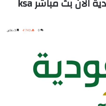
مشاهدة قناة السعودية الان بث مباشر ksa
0
4٬743
3 دقائق