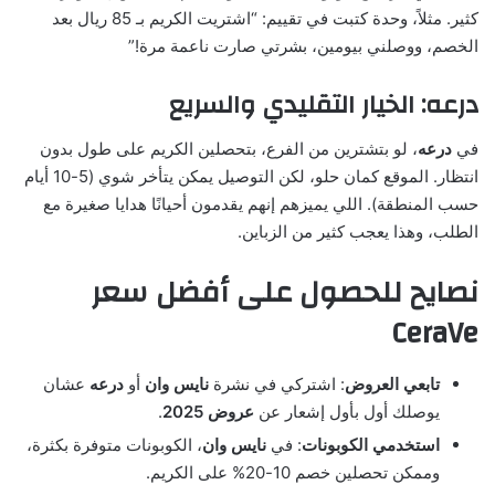
كثير. مثلاً، وحدة كتبت في تقييم: “اشتريت الكريم بـ 85 ريال بعد
الخصم، ووصلني بيومين، بشرتي صارت ناعمة مرة!”
درعه: الخيار التقليدي والسريع
في
درعه
، لو بتشترين من الفرع، بتحصلين الكريم على طول بدون
انتظار. الموقع كمان حلو، لكن التوصيل يمكن يتأخر شوي (5-10 أيام
حسب المنطقة). اللي يميزهم إنهم يقدمون أحيانًا هدايا صغيرة مع
الطلب، وهذا يعجب كثير من الزباين.
نصايح للحصول على أفضل سعر
CeraVe
تابعي العروض
: اشتركي في نشرة
نايس وان
أو
درعه
عشان
يوصلك أول بأول إشعار عن
عروض 2025
.
استخدمي الكوبونات
: في
نايس وان
، الكوبونات متوفرة بكثرة،
وممكن تحصلين خصم 10-20% على الكريم.