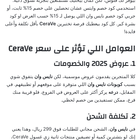
بيوفر لك فلوس، لكن كمان بيخليك تستمتعين بتجربة تسوق ذكية.
استخدمي كود خصم وايتس عشان تحصلين على خصم 15% ثابت، أو
جربي كود خصم نايس وان اللي يوصل لـ 15% حسب العرض او كود
بشرة كير. كل كود بيعطيك فرصة تختبرين
CeraVe
بأقل تكلفة وأعلى
فايدة!
العوامل اللي تؤثر على سعر CeraVe
1. عروض 2025 والخصومات
كلا المتجرين يقدمون عروض موسمية، لكن
نايس وان
يتفوق شوي
بسبب
كوبونات نايس وان
اللي متوفرة على موقعهم أو تطبيقهم. في
المقابل،
درعه
يركز أكثر على العروض في الفروع، فلو قريبة منك
فرع، ممكن تستفيدين من خصم لحظي.
2. تكلفة الشحن
في
نايس وان
، الشحن مجاني للطلبات فوق 299 ريال، وهذا يعني
إنك لو بتشترين كمية أو تضيفين منتجات ثانية زي غسول CeraVe،