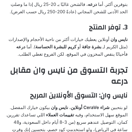
بتوفرين أكثر. أما
درعه
، فالشحن غالبًا بـ 20-25 ريال إذا ما وصلتِ
الحد الأدنى للشحن المجاني (عادةً 200-250 ريال حسب العرض).
3. توفر المنتج
نايس وان
أونلاين يعطيك خيارات أكثر من ناحية الأحجام والإصدارات
(مثل الكريم لـ
بشرة جافة
أو
كريم للبشرة الحساسة
). أما
درعه
فأحيانًا ينقص المخزون في الموقع، لكن الفروع تغطي الطلب.
تجربة التسوق من نايس وان مقابل
درعه
نايس وان: التسوق الأونلاين المريح
لو بتحبين
شراء CeraVe أونلاين
،
نايس وان
بيكون خيارك المفضل.
الموقع سهل الاستخدام، وفيه
تقييمات العملاء
اللي تساعدك تقررين.
كمان، التوصيل عندهم سريع (من 3-8 أيام داخل السعودية، و48
ساعة في الرياض)، ولو استخدمتِ كود خصم، بتحسين إنك وفرتِ