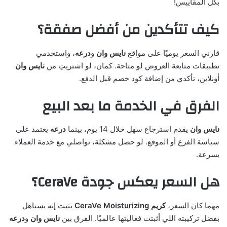
بكل المقاييس!
كيف تتأكدين من أفضل صفقة؟
قارني السعر يوميًا على مواقع
نايس وان
و
درعه
، واستخدمي
تطبيقات متابعة العروض لو متاحة. كمان، لو اشتريتِ من
نايس وان
أونلاين، تأكدي من إضافة كود خصم قبل الدفع.
الفرق في الخدمة ما بعد البيع
نايس وان
يقدم استرجاع سهل خلال 14 يوم، بينما
درعه
يعتمد على
سياسة الفرع أو الموقع. لو حصل مشكلة، تواصلي مع خدمة العملاء
بسرعة.
هل السعر يعكس جودة CeraVe؟
مهما كان السعر،
كريم CeraVe Moisturizing
يثبت إنه يستاهل
بفضل تركيبته اللي أثبتت فعاليتها عالميًا. الفرق بين
نايس وان
و
درعه