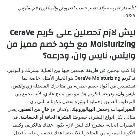
الأسعار تقريبية وقد تتغير حسب العروض والمخزون في مارس
2025.
ليش لازم تحصلين على كريم CeraVe
Moisturizing مع كود خصم مميز من
وايتس، نايس وان، ودرعه؟
إذا كنتِ تبحثين عن طريقة تجمعين فيها بين العناية ببشرتك والتوفير،
فـ
كريم CeraVe Moisturizing
هو الخيار الأمثل، خاصة لما
تستفيدين من أكواد خصم حصرية من متاجرك المفضلة زي
وايتس
،
نايس وان
، و
درعه
. الكريم هذا مو بس منتج عادي، لأنه بيجمع بين
الترطيب العميق وحماية البشرة بفضل مكوناته اللي زي
السيراميدات
و
حمض الهيالورونيك
، وكمان هو
خالٍ من العطور
، يعني
مثالي لكل أنواع البشرة، خصوصًا
البشرة الجافة
أو
الحساسة
. في
الفقرات الجاية، بنشرح لك ليش لازم يكون عندك هالكريم، وكيف
الأكواد المميزة من المتاجر الثلاثة بتساعدك تحصلين عليه بأفضل