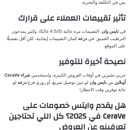
بس في التكلفة والتجربة.
تأثير تقييمات العملاء على قرارك
في
نايس وان
، التقييمات مرة عالية (4.5/5 غالبًا)، وكثير يمدحون
الترطيب العميق. في
درعه
كمان التقييمات إيجابية، لكن أقل تفصيلًا
على الموقع.
نصيحة أخيرة للتوفير
جربي تشترين في أوقات العروض الكبيرة، واستخدمي
شراء CeraVe
أونلاين
من
نايس وان
لو تبين توصيل سريع، أو زوري فرع
درعه
لو
حابة توفرين وقت الانتظار!
هل يقدم وايتس خصومات على
CeraVe في 2025؟ كل اللي تحتاجين
تعرفينه عن العروض