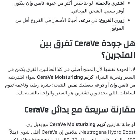
اشتري بالجملة
: لو بتاخذين أكثر من عبوة،
نايس وان
بيكون
أوفر بسبب الشحن المجاني.
زوري الفروع
: في
درعه
، أحيانًا الأسعار في الفروع أقل من
الموقع.
هل جودة CeraVe تفرق بين
المتجرين؟
لا، الجودة نفسها لأن المنتج أصلي في كلا الحالتين. الفرق يكمن في
السعر وتجربة الشراء.
كريم CeraVe Moisturizing
سواء اشتريتيه
من
نايس وان
أو
درعه
بيعطيك نفس النتيجة: بشرة رطبة وناعمة تدوم
لساعات. اللي يحدد وين تشترين هو السعر والراحة بالنسبة لك.
مقارنة سريعة مع بدائل CeraVe
لو حابة تقارنين
كريم CeraVe Moisturizing
مع بديل زي
Neutrogena Hydro Boost، بتلاقين إن CeraVe أغلى شوي (مثلاً
100 ريال في
نايس وان
مقابل 70-80 ريال لـ Neutrogena)، لكن