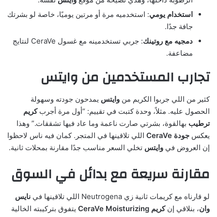
استخدام يومي
: استخدميه مرة أو مرتين يوميًا، خاصة لو بشرتك
جافة جدًا.
دمجيه مع روتينك
: جربي تستخدمينه مع غسول CeraVe لنتايج
مضاعفة.
تجارب المستخدمين من وايتس
كثير من اللي جربوا الكريم من
وايتس
يمدحون جودته وسهولة
الحصول عليه. مثلاً، وحدة كتبت في تقييم: “أول مرة أجرب
كريم
ترطيب
بهالقوة، بشرتي صارت ناعمة وما عاد فيها تشققات.” وهذا
يعكس
جودة CeraVe
اللي تلاقينها في المتجر. كمان فيه ناس لاحظوا
إن العروض في
وايتس
تخلي السعر مناسب جدًا مقارنة بمحلات ثانية.
مقارنة سريعة مع بدائل في السوق
لو قارناه مع كريمات ثانية زي Neutrogena اللي تلاقينها في
نايس
وان
، بنلاقي إن
كريم CeraVe Moisturizing
يتفوق بتركيبته الخالية