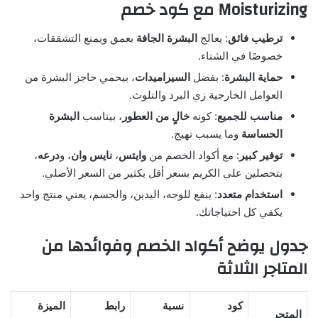
Moisturizing مع كود خصم
ترطيب فائق
: يعالج
البشرة الجافة
بعمق ويمنع التشققات،
خصوصًا في الشتاء.
حماية البشرة
: بفضل
السيراميدات
، بيحمي حاجز البشرة من
العوامل الخارجية زي البرد والتلوث.
مناسب للجميع
: كونه
خالٍ من العطور
، بيناسب
البشرة
الحساسة
وما يسبب تهيج.
توفير كبير
: مع أكواد الخصم من
وايتس
،
نايس وان
، و
درعه
،
بتحصلين على الكريم بسعر أقل بكثير من السعر الأصلي.
استخدام متعدد
: ينفع للوجه، اليدين، والجسم، يعني منتج واحد
يكفي كل احتياجاتك.
جدول يوضح أكواد الخصم وفوائدها من
المتاجر الثلاثة
كود
نسبة
رابط
الميزة
المتجر