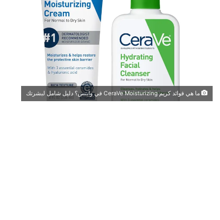
ما هي فوائد كريم CeraVe Moisturizing في وايتس؟ دليل شامل لبشرتك