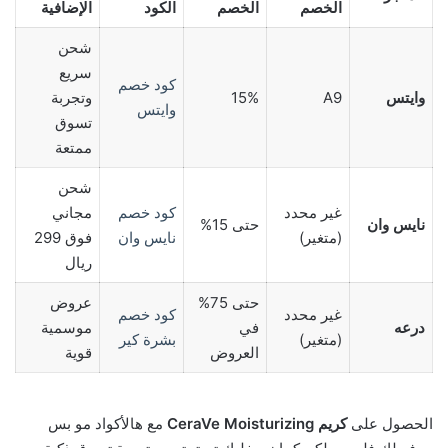
الخصم
الخصم
الكود
الإضافية
شحن
سريع
كود خصم
وايتس
A9
15%
وتجربة
وايتس
تسوق
ممتعة
شحن
غير محدد
كود خصم
مجاني
نايس وان
حتى 15%
(متغير)
نايس وان
فوق 299
ريال
حتى 75%
عروض
غير محدد
كود خصم
درعه
في
موسمية
(متغير)
بشرة كير
العروض
قوية
الحصول على
كريم CeraVe Moisturizing
مع هالأكواد مو بس