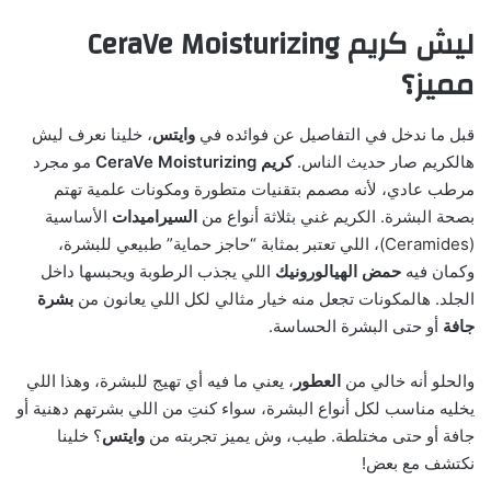
ليش كريم CeraVe Moisturizing
مميز؟
قبل ما ندخل في التفاصيل عن فوائده في
وايتس
، خلينا نعرف ليش
هالكريم صار حديث الناس.
كريم CeraVe Moisturizing
مو مجرد
مرطب عادي، لأنه مصمم بتقنيات متطورة ومكونات علمية تهتم
بصحة البشرة. الكريم غني بثلاثة أنواع من
السيراميدات
الأساسية
(Ceramides)، اللي تعتبر بمثابة “حاجز حماية” طبيعي للبشرة،
وكمان فيه
حمض الهيالورونيك
اللي يجذب الرطوبة ويحبسها داخل
الجلد. هالمكونات تجعل منه خيار مثالي لكل اللي يعانون من
بشرة
جافة
أو حتى البشرة الحساسة.
والحلو أنه خالي من
العطور
، يعني ما فيه أي تهيج للبشرة، وهذا اللي
يخليه مناسب لكل أنواع البشرة، سواء كنتِ من اللي بشرتهم دهنية أو
جافة أو حتى مختلطة. طيب، وش يميز تجربته من
وايتس
؟ خلينا
نكتشف مع بعض!