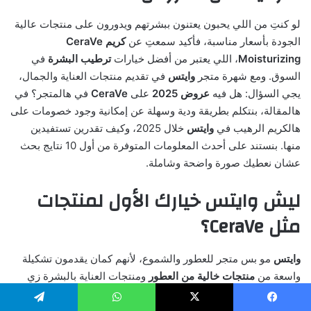
لو كنتِ من اللي يحبون يعتنون ببشرتهم ويدورون على منتجات عالية
الجودة بأسعار مناسبة، فأكيد سمعتِ عن
كريم CeraVe
Moisturizing
، اللي يعتبر من أفضل خيارات
ترطيب البشرة
في
السوق. ومع شهرة متجر
وايتس
في تقديم منتجات العناية والجمال،
يجي السؤال: هل فيه
عروض 2025
على
CeraVe
في هالمتجر؟ في
هالمقالة، بنتكلم بطريقة ودية وسهلة عن إمكانية وجود خصومات على
هالكريم الرهيب في
وايتس
خلال 2025، وكيف تقدرين تستفيدين
منها. بنستند على أحدث المعلومات المتوفرة من أول 10 نتايج بحث
عشان نعطيك صورة واضحة وشاملة.
ليش وايتس خيارك الأول لمنتجات
مثل CeraVe؟
وايتس
مو بس متجر للعطور والشموع، لأنهم كمان يقدمون تشكيلة
واسعة من
منتجات خالية من العطور
ومنتجات العناية بالبشرة زي
كريم CeraVe Moisturizing
. المتجر معروف بجودة المنتجات اللي
يعرضها، سواء كنتِ تشترين من الفروع أو من موقعهم الإلكتروني.
يسبوك
‫X
واتساب
تيلقرام