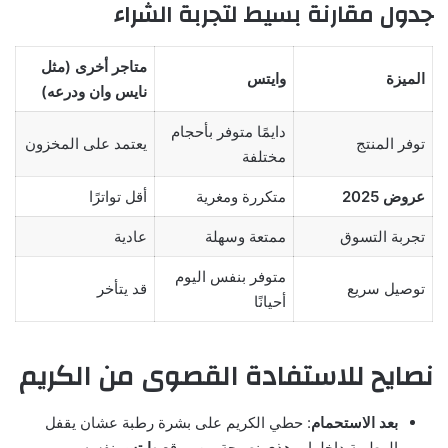
جدول مقارنة بسيط لتجربة الشراء
متاجر أخرى (مثل
الميزة
وايتس
نايس وان ودرعه)
دايمًا متوفر بأحجام
توفر المنتج
يعتمد على المخزون
مختلفة
عروض 2025
متكررة ومغرية
أقل تواترًا
تجربة التسوق
ممتعة وسهلة
عادية
متوفر بنفس اليوم
توصيل سريع
قد يتأخر
أحيانًا
نصايح للاستفادة القصوى من الكريم
بعد الاستحمام
: حطي الكريم على بشرة رطبة عشان يقفل
الرطوبة داخلها، وهذي نصيحة من موقع
وايتس
نفسه.