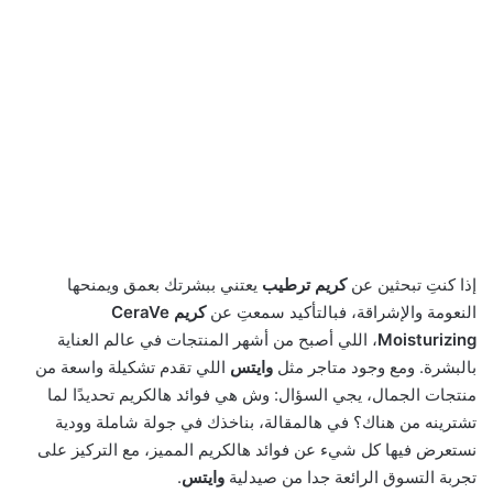
إذا كنتِ تبحثين عن
كريم ترطيب
يعتني ببشرتك بعمق ويمنحها
النعومة والإشراقة، فبالتأكيد سمعتِ عن
كريم CeraVe
Moisturizing
، اللي أصبح من أشهر المنتجات في عالم العناية
بالبشرة. ومع وجود متاجر مثل
وايتس
اللي تقدم تشكيلة واسعة من
منتجات الجمال، يجي السؤال: وش هي فوائد هالكريم تحديدًا لما
تشترينه من هناك؟ في هالمقالة، بناخذك في جولة شاملة وودية
نستعرض فيها كل شيء عن فوائد هالكريم المميز، مع التركيز على
تجربة التسوق الرائعة جدا من صيدلية
وايتس
.