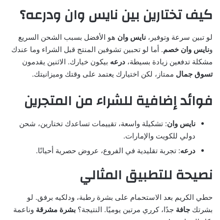
كيف تختارين بين نايس وان ودرعه؟
لو تبين سرعة وتوفير،
نايس وان
هو الأفضل بسبب الشحن السريع
و
نايس وان خصم
. أما لو تحبين تشوفين المنتج قبل الشراء وما عندك
مشكلة تدفعين زيادة بسيطة،
درعه
بيكون خيارك. الاثنين يقدمون
تسوق جمال
ممتاز، لكن اختيارك يعتمد على وقتك وميزانيتك.
فوائد إضافية للشراء من المتجرين
نايس وان
: تشكيلة واسعة، تقييمات تساعدك تختارين، شحن
دولي للكويت والإمارات.
درعه
: تجربة تقليدية في الفروع، عروض حصرية أحيانًا.
نصيحة للتطبيق المثالي
حطي الكريم بعد الاستحمام على بشرة رطبة، ودلكيه برفق. لو
بشرتك
جافة
جدًا، كرري مرتين يوميًا. النتيجة؟
بشرة مشرقة
وناعمة