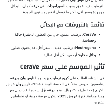
الترطيب فيه أعمق بسبب
السيراميدات
. في
درعه
كمان، البدائل
موجودة بسعر أقل، لكن ما توصل لنفس مستوى الجودة.
قائمة بالفروقات مع البدائل
CeraVe
: ترطيب عميق، خالٍ من العطور، لـ
بشرة جافة
و
حساسة
.
Neutrogena
: ترطيب خفيف، سعر أقل، قد يحتوي عطور.
بدائل محلية
: أرخص، لكن أقل فعالية.
تأثير الموسم على سعر CeraVe
في الشتاء، الطلب على
كريم ترطيب
يزيد، وهنا
نايس وان
و
درعه
يتنافسون بعروض. مثلاً، في الجمعة البيضاء 2024،
نايس وان
عرض
الكريم (177 مل) بـ 75 ريال، بينما
درعه
نزّل سعره لـ 80 ريال مع
هدية مجانية. فترة
عروض 2025
بتكون فرصة ذهبية لو تخططين
تشترين.