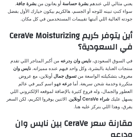
يعني مثالي للي عندهم
بشرة حساسة
أو يعانون من
بشرة جافة
.
سواء كنتِ تبينه للوجه أو الجسم، هالكريم بيكون خيارك الأول بفضل
جودته العالية اللي أثبتها تقييمات المستخدمين في كل مكان.
أين يتوفر كريم CeraVe Moisturizing
في السعودية؟
في السوق السعودي،
نايس وان
و
درعه
من أكبر المتاجر اللي تقدم
منتجات العناية بالبشرة، وكل واحد فيهم عنده مميزاته.
نايس وان
معروف بتشكيلته الواسعة من
تسوق جمال
أونلاين، مع عروض
متكررة وخدمة شحن سريعة. أما
درعه
فهو اسم كبير في عالم
العطور والجمال، وله فروع كثيرة بالإضافة لموقعه الإلكتروني اللي
يسهل عليك
شراء CeraVe أونلاين
. الاثنين يوفروا الكريم، لكن السعر
يفرق، وهذا اللي بنركز عليه هنا.
مقارنة سعر CeraVe بين نايس وان
ودرعه