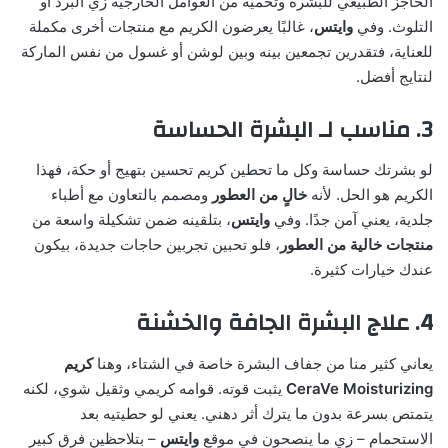
الحاجز الطبيعي للبشرة وتحميه من العوامل الخارجية زي البرد أو
التلوث. وفي
وايتس
، غالبًا يعرضون الكريم مع منتجات أخرى مكملة
للعناية، فتقدرين تجمعين بينه وبين لوشن أو غسول من نفس الماركة
لنتايج أفضل.
3. مناسب لـ البشرة الحساسة
لو بشرتك حساسة وكل ما تحطين كريم تحسين بتهيج أو حكة، فهذا
الكريم هو الحل. لأنه
خالٍ من العطور
ومصمم بالتعاون مع أطباء
جلدية، يعني آمن جدًا. وفي
وايتس
، بتلقينه ضمن تشكيلة واسعة من
منتجات خالية من العطور
، فلو تحبين تجربين حاجات جديدة، بيكون
عندك خيارات كثيرة.
4. علاج البشرة الجافة والخشنة
يعاني كثير منا من جفاف البشرة خاصة في الشتاء، وهنا
كريم
CeraVe Moisturizing
يثبت قوته. قوامه كريمي وثقيل شوي، لكنه
يتمتص بسرعة بدون ما يترك أثر دهني. يعني لو حطيتيه بعد
الاستحمام – زي ما ينصحون في موقع
وايتس
– بتلاحظين فرق كبير