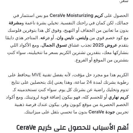
سعر.
الحصول على
كريم CeraVe Moisturizing
مو بس استثمار في
جمالك، لكن كمان في راحتك النفسية. تخيلي بشرة ناعمة و
مشرقة
بدون ما تعانين من الجفاف أو التهيج، وفوق كل هذا بتوفرين فلوسك
مع كود خصم قوي من
وايتس
،
نايس وان
، أو
درعه
. المتاجر هذي دايمًا
بتقدم
عروض 2025
تجذب عشاق
تسوق الجمال
، ومع الأكواد اللي
بنشاركها معك، بتقدرين تشترين الكريم بسعر ما تتخيلينه، سواء كنتِ
بتشترين من الموقع أو الفروع.
الكريم هذا مو مجرد حل مؤقت، لأنه بفضل تقنية MVE بيحافظ على
رطوبة بشرتك لمدة 24 ساعة، وهذا يعني إنك بتحصلين على نتايج
تدوم وتخليك راضية عن بشرتك كل يوم. سواء كنتِ تستخدمينه كـ
كريم نهاري
أو للجسم كله، فهو بيكون إضافة قوية لروتينك. ومع أكواد
الخصم الحصرية من موقع كوبون وفر، بيكون عندك فرصة ذهبية
تجربين
جودة CeraVe
بدون ما تحسي بثقل على ميزانيتك.
أهم الأسباب للحصول على كريم CeraVe