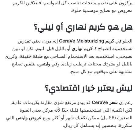
يركزون على تقديم منتجات تناسب كل المواسم، فبتلاقين الكريم
معروض مع نصايح موسمية حلوة.
هل هو كريم نهاري أو ليلي؟
الحلو في
كريم CeraVe Moisturizing
إنه مرن، يعني تقدرين
تستخدمينه الصباح كـ
كريم نهاري
أو بالليل قبل النوم. لكن لو تبين
نصيحتي، استخدميه بعد الاستحمام الصباحي مع طبقة خفيفة، وكرري
بالليل لو بشرتك محتاجة ترطيب زيادة. وفي
وايتس
، بتلقين نصايح
مشابهة على موقعهم مع كل منتج.
ليش يعتبر خيار اقتصادي؟
رغم إن
سعر CeraVe
قد يبدو مرتفع شوي مقارنة بكريمات عادية،
لكن الكمية اللي تستخدمينها قليلة جدًا لأنه مركز. يعني العبوة
الصغيرة (56 مل) ممكن تكفيك شهر أو أكثر. ومع
عروض وايتس
اللي
متكررة، بتحسين إنه يستاهل كل ريال.