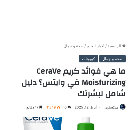
الرئيسية
/
أخبار العالم
/
صحة و جمال
صحة و جمال
كوبونات
ما هي فوائد كريم CeraVe
Moisturizing في وايتس؟ دليل
شامل لبشرتك
ميكساوى
أبريل 12, 2025
0
1٬849
17 دقائق