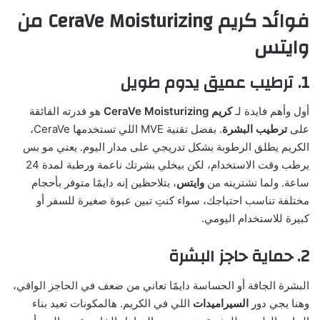
فوائد كريم CeraVe Moisturizing من
وايتس
1. ترطيب عميق يدوم طويل
أول وأهم فايدة لـ
كريم CeraVe Moisturizing
هو قدرته الفائقة
على
ترطيب البشرة
. بفضل تقنية MVE اللي تستخدمها CeraVe،
الكريم يطلق الرطوبة بشكل تدريجي على مدار اليوم. يعني مو بس
يرطب وقت الاستخدام، لكن بيخلي بشرتك ناعمة ورطبة لمدة 24
ساعة. ولما تشترينه من
وايتس
، بتلاحظين إنه دايمًا متوفر بأحجام
مختلفة تناسب احتياجك، سواء كنتِ تبين عبوة صغيرة للسفر أو
كبيرة للاستخدام اليومي.
2. حماية حاجز البشرة
البشرة الجافة أو الحساسة دايمًا تعاني من ضعف في الحاجز الواقي،
وهنا يجي دور
السيراميدات
اللي في الكريم. هالمكونات تعيد بناء