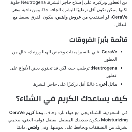
من العطور وتركيزه على إصلاح حاجز البشرة. Neutrogena حلوة،
لكنها ممكن تكون أقل ترطيبًا للبشرة الجافة جدًا. ومن ناحية
سعر
CeraVe
، لو استفدتِ من
عروض وايتس
، بيكون الفرق بسيط مع
البدائل.
قائمة بأبرز الفروقات
CeraVe
: غني بالسيراميدات وحمض الهيالورونيك، خالٍ من
العطور.
Neutrogena
: ترطيب جيد، لكن قد تحتوي بعض الأنواع على
عطور.
بدائل أخرى
: غالبًا أقل تركيزًا على حاجز البشرة.
كيف يساعدك الكريم في الشتاء؟
في السعودية، الشتاء يجي مع هواء بارد وجاف، وهنا
كريم CeraVe
Moisturizing
بيكون صديقك المفضل. بفضل قوامه الغني، بيحمي
بشرتك من التشققات ويحافظ على نعومتها. وفي
وايتس
، دايمًا