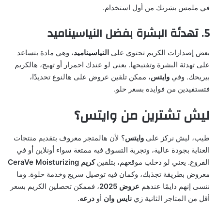
في ملمس بشرتك من أول استخدام.
5. تهدئة البشرة بفضل النياسيناميد
بعض إصدارات الكريم تحتوي على
النياسيناميد
، وهي مادة بتساعد
على تهدئة البشرة وتفتيحها. يعني لو عندك احمرار أو تهيج، هالكريم
بيريحك. وفي
وايتس
، ممكن تلقين عروض على هالنوع تحديدًا،
فتستفيدين من فوايده بسعر حلو.
ليش تشترين من وايتس؟
طيب، ليش نركز على
وايتس
؟ لأن هالمتجر معروف بتقديم منتجات
العناية بجودة عالية، وتجربة التسوق فيه ممتعة سواء أونلاين أو في
الفروع. يعني لو دخلتِ موقعهم، بتلقين
كريم CeraVe Moisturizing
معروض بطريقة تجذبك، وكمان فيه توصيل سريع وخدمة حلوة. وما
ننسى إنهم دايمًا عندهم
عروض 2025
، فممكن تحصلين الكريم بسعر
أقل من المتاجر الثانية زي
نايس وان
أو
درعه
.