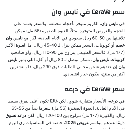
سعر CeraVe في نايس وان
في
نايس وان
، الكريم متوفر بأحجام مختلفة، والسعر يعتمد على
الحجم والعروض المتوفرة. مثلاً، العبوة الصغيرة (56 مل) ممكن
تلاقينها بين 50-60 ريال سعودي في الأيام العادية، لكن مع
نايس وان
خصم
أو كوبونات، السعر ممكن ينزل لـ 40-45 ريال. أما العبوة الأكبر
(177 مل)، فالسعر الطبيعي يتراوح بين 90-110 ريال، ولو صادفتِ
كوبونات نايس وان
، ممكن توصل لـ 80 ريال أو أقل. اللي يميز
نايس
وان
إن عندهم شحن مجاني للطلبات فوق 299 ريال، فلو بتشترين
أكثر من منتج، بيكون خيار اقتصادي.
سعر CeraVe في درعه
في
درعه
، الأسعار متقاربة شوي، لكن غالبًا تكون أعلى بفرق بسيط
في الأيام العادية. العبوة الصغيرة (56 مل) سعرها يبدأ من 55-65
ريال، والكبيرة (177 مل) تتراوح بين 100-120 ريال. لكن
درعه تسوق
دايمًا عندهم مواسم
عروض 2025
، خاصة في المناسبات زي اليوم