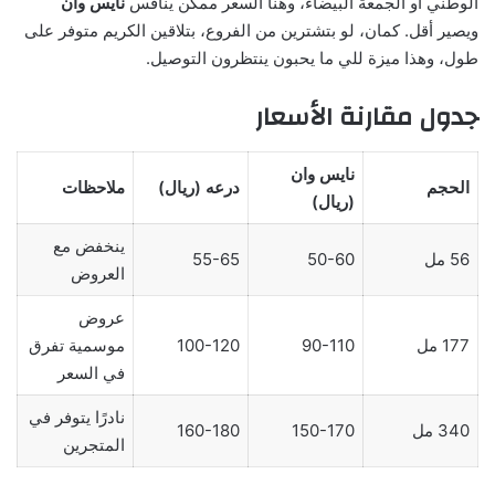
الوطني أو الجمعة البيضاء، وهنا السعر ممكن ينافس
نايس وان
ويصير أقل. كمان، لو بتشترين من الفروع، بتلاقين الكريم متوفر على
طول، وهذا ميزة للي ما يحبون ينتظرون التوصيل.
جدول مقارنة الأسعار
نايس وان
الحجم
درعه (ريال)
ملاحظات
(ريال)
ينخفض مع
56 مل
50-60
55-65
العروض
عروض
177 مل
90-110
100-120
موسمية تفرق
في السعر
نادرًا يتوفر في
340 مل
150-170
160-180
المتجرين