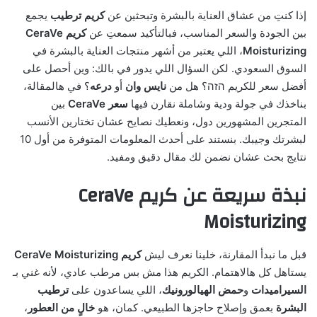
إذا كنتِ من عشاق العناية بالبشرة وتبحثين عن
كريم ترطيب
يجمع
بين الجودة والسعر المناسب، فبالتأكيد سمعتِ عن
كريم CeraVe
Moisturizing
، اللي يعتبر من أشهر منتجات العناية بالبشرة في
السوق السعودي. لكن السؤال اللي يدور في بالك: وين أحصل على
أفضل سعر للكريم הזה؟ هل من
نايس وان
أو
درعه
؟ في هالمقالة،
بناخذك في جولة ودية وشاملة نقارن فيها
سعر CeraVe
بين
المتجرين المشهورين دول، ونعطيك نصايح عشان تختارين الأنسب
لبشرتك وجيبك. بنستند على أحدث المعلومات المتوفرة من أول 10
نتايج بحث عشان نضمن لك مقال دقيق ومفيد.
نبذة سريعة عن كريم CeraVe
Moisturizing
قبل ما نبدأ المقارنة، خلينا نعرف ليش
كريم CeraVe Moisturizing
يستاهل كل هالاهتمام. الكريم هذا مش بس مرطب عادي، لأنه غني بـ
السيراميدات
و
حمض الهيالورونيك
، اللي يساعدون على
ترطيب
البشرة
بعمق وإصلاح حاجزها الطبيعي. كمان، هو
خالٍ من العطور
،