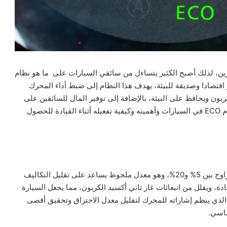
نزين، لذلك أصبح الكثير يتساءل من سائقي السيارات على ما هو نظام
ثر اقتصادا وصديقة للبيئة، يهدف هذا النظام إلى ضبط أداء المحرك
بون ويحافظ على البيئة، بالإضافة إلى توفير المال للسائقين على
المدى الطويل، في هذا المقال سنتعرف على مبدأ عمل نظام ECO في السيارات وأهميته وكيفية تفعيله أثناء القيادة للحصول
يهدف نظام ECO إلى خفض معدل استهلاك الوقود بنسبة تتراوح بين 5% و20%، وهو معدل ملحوظ يساعد على تقليل التكاليف
ة، ويقلل من انبعاثات غاز ثاني أكسيد الكربون، مما يجعل السيارة
، الذي ينظم إشاراته للمحرك لتقليل معدل الاحتراق وتحقيق أقصى
ساسي.