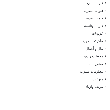
قنوات لبنان
قنوات مصرية
قنوات هنديه
قنوات وثائقية
كوبونات
مأكولات بحرية
مال و أعمال
محطات راديو
مشروبات
معلومات متنوعة
منوعات
موضة وازياء