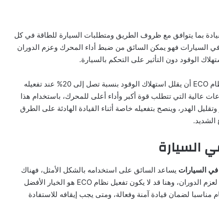
يل أسلوب القيادة بما يتوافق مع ظروف الطريق ومتطلبات السيارة للطاقة في كل
ظة، لذلك يرغب العديد في الإجابة عن ما هو نظام ECO في السيارات فهو يمكن السائق من ضبط أداء المحرك وعزم الدوران
هلاك الوقود دون التأثير على التحكم بالسيارة.
فعلى سبيل المثال عند القيادة بسرعات منخفضة، يمكن لنظام ECO أن يقلل استهلاك الوقود بنسبة تصل إلى 20% عند تفعيله
ات عالية التي تتطلب قوة أكبر وأداء أعلى للمحرك، باستخدام هذا
تقليل الهدر، وينصح بتفعيله خاصة أثناء القيادة الهادئة على الطرق
 الشديد.
يساعد السائق على استخدامه بالشكل الأمثل، فهناك
ظروف قيادة تتطلب استجابة أسرع من المحرك أو قوة أكبر لعزم الدوران، وهنا قد لا يكون تفعيل نظام ECO هو الخيار الأفضل
 مناسبا لضمان قيادة آمنة وفعالة، ومتى يجب إيقافه للاستفادة