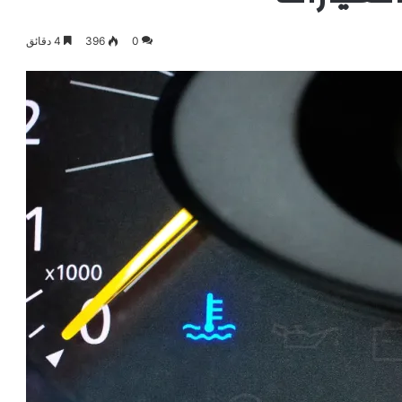
0
396
4 دقائق