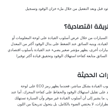
قود قبل وبعد التفعيل من خلال ملء خزان الوقود وتسجيل
ريقة اقتصادية؟
ض السيارات الحديثة للسائق ما هو نظام ECO في السيارات من خلال عرض أسلوب القيادة على لوحة المعلومات أو
قيادة، وينبه السائق عند الضغط على بدال الوقود أكثر من المعدل
 سيارات أخرى، يظهر مؤشر صغير يضيء عند القيادة بأسلوب اقتصادي
سائق متابعة كفاءة استهلاك الوقود وتحقيق قيادة أكثر توفيرا
يبين ما هو نظام ECO في السيارات كيفية قياس كفاءة أسلوب القيادة بشكل مباشر، فعندما يظهر رمز ECO على لوحة
د على تقليل استهلاك الوقود والحفاظ على كفاءة المحرك، أما عند
، ما يشير إلى أن أسلوب القيادة غير موفر وأن السيارة تستهلك
لطرازات، لا يختفي الضوء بالكامل، بل يتحول تدريجيًا من اللون