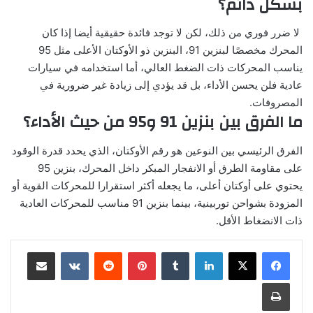
بشكل دائم؟
لا ضرر فوري من ذلك، لكن لا توجد فائدة حقيقية أيضا إذا كان
المحرك مخصصًا لبنزين 91، البنزين ذو الأوكتان الأعلى مثل 95
يناسب المحركات ذات الضغط العالي، أما استخدامه في سيارات
عادية فلن يحسن الأداء، بل قد يؤدي إلى زيادة غير ضرورية في
المصروفات.
ما الفرق بين بنزين 91 و95 من حيث الأداء؟
الفرق الرئيسي بين النوعين هو رقم الأوكتان، الذي يحدد قدرة الوقود
على مقاومة الطرق أو الانفجار المبكر داخل المحرك، بنزين 95
يحتوي على أوكتان أعلى، ما يجعله أكثر استقرارا للمحركات القوية أو
المزودة بشواحن توربينية، بينما بنزين 91 مناسب للمحركات العادية
ذات الانضغاط الأقل.
لينكدإن
بينتيريست
مشاركة عبر البريد
طباعة