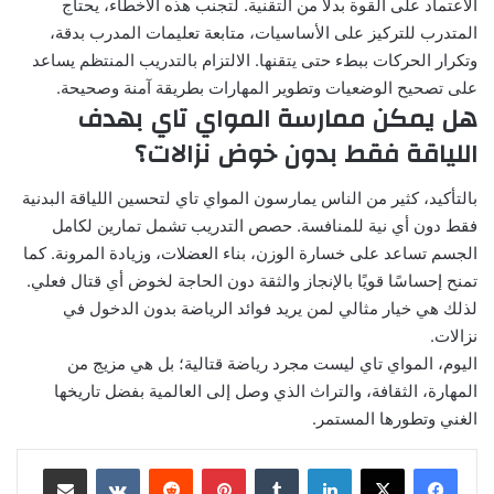
الاعتماد على القوة بدلًا من التقنية. لتجنب هذه الأخطاء، يحتاج
المتدرب للتركيز على الأساسيات، متابعة تعليمات المدرب بدقة،
وتكرار الحركات ببطء حتى يتقنها. الالتزام بالتدريب المنتظم يساعد
على تصحيح الوضعيات وتطوير المهارات بطريقة آمنة وصحيحة.
هل يمكن ممارسة المواي تاي بهدف
اللياقة فقط بدون خوض نزالات؟
بالتأكيد، كثير من الناس يمارسون المواي تاي لتحسين اللياقة البدنية
فقط دون أي نية للمنافسة. حصص التدريب تشمل تمارين لكامل
الجسم تساعد على خسارة الوزن، بناء العضلات، وزيادة المرونة. كما
تمنح إحساسًا قويًا بالإنجاز والثقة دون الحاجة لخوض أي قتال فعلي.
لذلك هي خيار مثالي لمن يريد فوائد الرياضة بدون الدخول في
نزالات.
اليوم، المواي تاي ليست مجرد رياضة قتالية؛ بل هي مزيج من
المهارة، الثقافة، والتراث الذي وصل إلى العالمية بفضل تاريخها
الغني وتطورها المستمر.
لينكدإن
بينتيريست
مشاركة عبر البريد