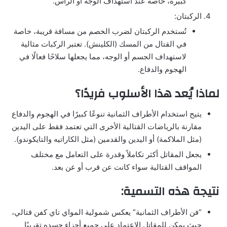
كبيرة، خاصة عند استهداف الوجه أو الرأس.
الركبتان:
تُستخدم الركبتان لضرب الخصم من مسافة قريبة، خاصة
في القتال من المسك (الكلينش). تعتبر الركبات مثالية
لاستهداف الجسم أو الوجه، مما يجعلها سلاحًا فعالًا في
الهجوم والدفاع.
لماذا يُعد هذا الأسلوب فريدًا؟
يتيح استخدام الأطراف الثمانية تنوعًا كبيرًا في الهجوم والدفاع
مقارنة بالرياضات القتالية الأخرى التي تعتمد فقط على اليدين
(مثل الملاكمة) أو اليدين والقدمين (مثل الكاراتيه والتايكوندو).
يجعل المقاتل أكثر تكاملاً وقدرة على التعامل مع مختلف
المواقف القتالية سواء كانت عن قرب أو عن بعد.
نتيجة هذه التسمية:
“فن الأطراف الثمانية” يعكس شمولية المواي تاي كفن قتالي،
حيث يمكن للمقاتل الاعتماد على جميع أجزاء جسده تقريبًا