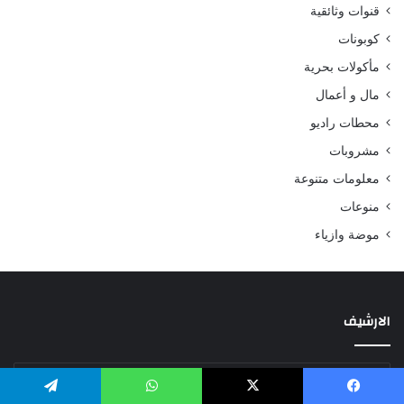
قنوات وثائقية
كوبونات
مأكولات بحرية
مال و أعمال
محطات راديو
مشروبات
معلومات متنوعة
منوعات
موضة وازياء
الارشيف
الارشيف
يسبوك
‫X
واتساب
تيلقرام