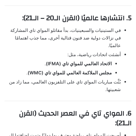
5. انتشارها عالميًا (القرن الـ20 – الـ21):
في الستينيات والسبعينيات، بدأ مقاتلو المواي تاي المشاركة
في نزالات دولية ضد فنون قتالية أخرى، مما جذب اهتمامًا
عالميًا.
أنشئت اتحادات رياضية، مثل:
الاتحاد العالمي للمواي تاي (IFMA)
.
مجلس الملاكمة العالمي للمواي تاي (WMC)
.
بُثَّت مباريات المواي تاي على التلفزيون العالمي، مما زاد من
شعبيتها.
6. المواي تاي في العصر الحديث (القرن
الـ21):
أصبحت المواي تاي رياضة معترف بها دوليًا وتمت إضافتها إلى