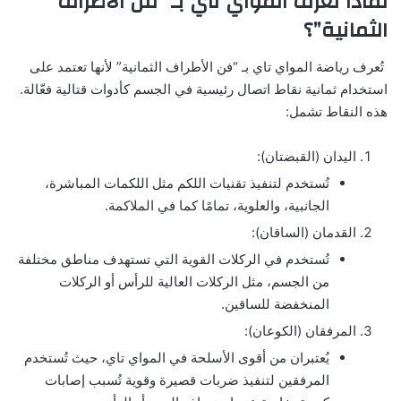
لماذا تُعرف المواي تاي بـ “فن الأطراف
الثمانية”؟
تُعرف رياضة المواي تاي بـ “فن الأطراف الثمانية” لأنها تعتمد على
استخدام ثمانية نقاط اتصال رئيسية في الجسم كأدوات قتالية فعّالة.
هذه النقاط تشمل:
اليدان (القبضتان):
تُستخدم لتنفيذ تقنيات اللكم مثل اللكمات المباشرة،
الجانبية، والعلوية، تمامًا كما في الملاكمة.
القدمان (الساقان):
تُستخدم في الركلات القوية التي تستهدف مناطق مختلفة
من الجسم، مثل الركلات العالية للرأس أو الركلات
المنخفضة للساقين.
المرفقان (الكوعان):
يُعتبران من أقوى الأسلحة في المواي تاي، حيث تُستخدم
المرفقين لتنفيذ ضربات قصيرة وقوية تُسبب إصابات