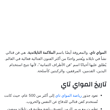
المواي تاي
، والمعروفة أيضًا باسم
الملاكمة التايلاندية
، هي فن قتالي
نشأ في تايلاند ويُعتبر واحدًا من أكثر الفنون القتالية فعالية في العالم.
يُطلق عليها أحيانًا اسم “فن الأطراف الثمانية”، لأنها تتيح استخدام
اليدين، القدمين، المرفقين، والركبتين كأسلحة.
تاريخ المواي تاي
تعود جذور
رياضة المواي تاي
إلى أكثر من 500 عام، حيث كانت
تُستخدم كفن قتالي للدفاع عن النفس والحروب.
تطورت مع مرور الزمن لتصبح رياضة وطنية في تايلاند ومصدر