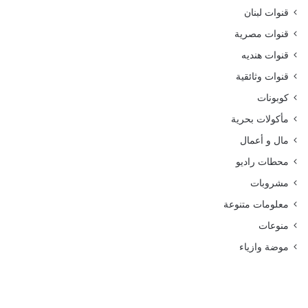
قنوات لبنان
قنوات مصرية
قنوات هنديه
قنوات وثائقية
كوبونات
مأكولات بحرية
مال و أعمال
محطات راديو
مشروبات
معلومات متنوعة
منوعات
موضة وازياء