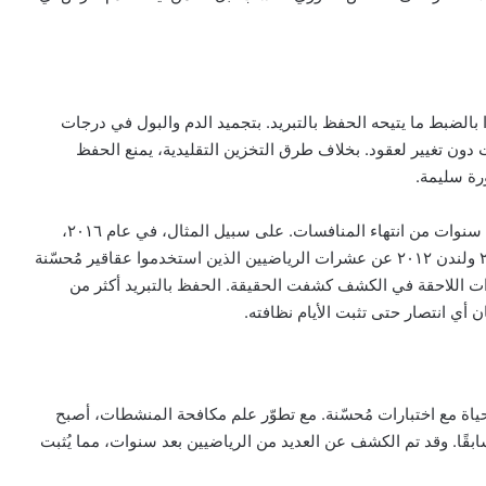
ة من رياضي تُختبر اليوم بتقنية تعود لعام ٢٠٤٠. هذا بالضبط ما يتيحه الحفظ بالتبريد. بتجميد الدم والبول في درجات
قل)، تبقى العينات دون تغيير لعقود. بخلاف طرق التخزين التقليدية، يمنع الحفظ
ورة سليمة.
كانت هذه الطريقة حاسمة في كشف فضائح المنشطات بعد سنوات من انتهاء المنافسات. على سبيل المثال، في عام ٢٠١٦،
كشفت إعادة فحص العينات المجمدة من أولمبياد بكين ٢٠٠٨ ولندن ٢٠١٢ عن عشرات الرياضيين الذين استخدموا عقاقير مُحسّنة
طورات اللاحقة في الكشف كشفت الحقيقة. الحفظ بالتبريد أكثر من
ي انتصار حتى تثبت الأيام نظافته.
حياة مع اختبارات مُحسّنة. مع تطوّر علم مكافحة المنشطات، أصبح
ًا. وقد تم الكشف عن العديد من الرياضيين بعد سنوات، مما يُثبت