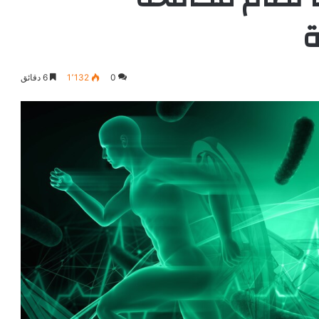
ة
0
1٬132
6 دقائق