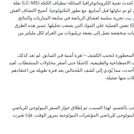
الحساسية يمكنها اكتشاف حتى أدنى آثار للأدوية المحظورة. تُحدث تقنية الكروماتوغرافيا السائلة-مطياف الكتلة (LC-MS) نقلة
ى لو تم تناولها قبل أسابيع. مع تطور التكنولوجيا، أصبح اكتشاف الغش
 بيت
تجربة سلسة لعشاق الرياضة في متابعة المباريات والنتائج.
وتُجري تقنية الكروماتوغرافيا الغازية-مطياف الكتلة (GC-MS) نفس العملية على المواد التي يصعب تحليلها. تتميز هذه الطرق
ات منخفضة تصل إلى بضعة تريليونات من الغرام لكل مليلتر من
المحظورة لتجنب الكشف – ثغرة أمنية في السابق. لم تعد كذلك.
IRMS) التمييز بين الهرمونات الاصطناعية والطبيعية، كاشفًا حتى أصغر محاولات المنشطات. تُعيد
أحدث، مما يُؤدي إلى كشف المُحتالين بعد فترة طويلة من اعتقادهم
ات منها ضئيلة.
 بالجسم. لهذا السبب، تم إطلاق جواز السفر البيولوجي للرياضي
فر البيولوجي للرياضي المؤشرات البيولوجية بمرور الوقت. فإذا تغيرت