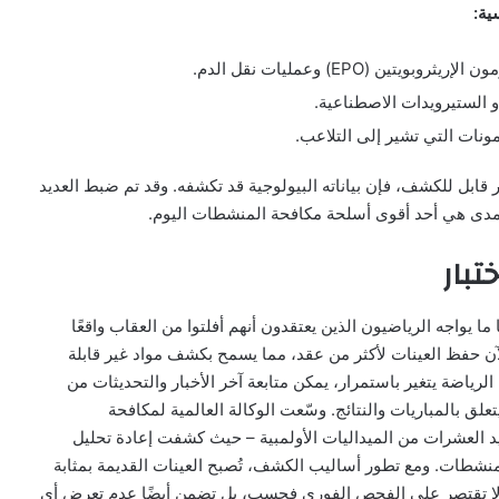
ية:
(EPO) وعمليات نقل الدم.
الستيرويدات الاصطناعية.
ونات التي تشير إلى التلاعب.
قابل للكشف، فإن بياناته البيولوجية قد تكشفه. وقد تم ضبط العديد
 المدى هي أحد أقوى أسلحة مكافحة المنشطات اليوم.
تبار
ا يواجه الرياضيون الذين يعتقدون أنهم أفلتوا من العقاب واقعًا
لآن حفظ العينات لأكثر من عقد، مما يسمح بكشف مواد غير قابلة
لرياضة يتغير باستمرار، يمكن متابعة آخر الأخبار والتحديثات من
لق بالمباريات والنتائج. وسّعت الوكالة العالمية لمكافحة
 إلى تجريد العشرات من الميداليات الأولمبية – حيث كشفت إعادة تحليل
اد 2008 و2012 عن أكثر من 130 انتهاكًا للمنشطات. ومع تطور أساليب الكشف، تُصبح العينات القديمة بمثابة
 لا تقتصر على الفحص الفوري فحسب، بل تضمن أيضًا عدم تعرض أي