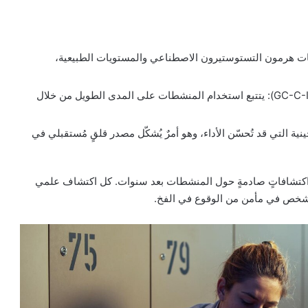
ئر (IRMS): يُميّز بين مستويات هرمون التستوستيرون الاصطناعي والمستويات الطبيعية،
مطياف الكتلة لنسبة النظائر الغازية – الاحتراق (GC-C-IRMS): يتتبع استخدام المنشطات على المدى الطويل من خلال
ن التعديلات الجينية التي قد تُحسّن الأداء، وهو أمرٌ يُشكّل مصدر قلقٍ مُستقبلي في
إلى اكتشافاتٍ صادمةٍ حول المنشطات بعد سنوات. كل اكتشاف علمي
 شخص في مأمن من الوقوع في الفخ.