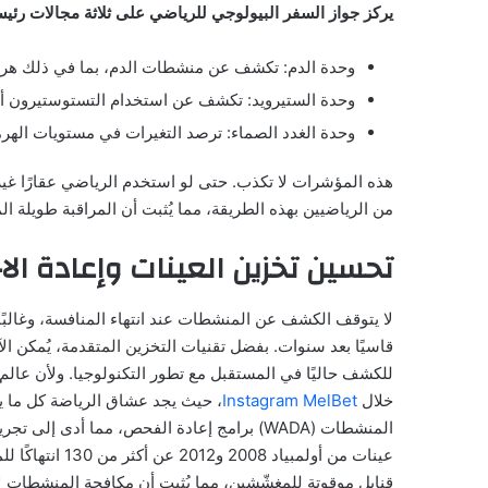
يركز جواز السفر البيولوجي للرياضي على ثلاثة مجالات رئيس
وحدة الدم: تكشف عن منشطات الدم، بما في ذلك هرمون الإريثروبويتين 
وحدة الستيرويد: تكشف عن استخدام التستوستيرون أو 
وحدة الغدد الصماء: ترصد التغيرات في مستويات الهرم
هذه المؤشرات لا تكذب. حتى لو استخدم الرياضي عقارًا غير 
من الرياضيين بهذه الطريقة، مما يُثبت أن المراقبة طويلة
تحسين تخزين العينات وإعادة الاخ
لا يتوقف الكشف عن المنشطات عند انتهاء المنافسة، وغالبًا م
قاسيًا بعد سنوات. بفضل تقنيات التخزين المتقدمة، يُمكن ا
للكشف حاليًا في المستقبل مع تطور التكنولوجيا. ولأن عالم ا
خلال
Instagram MelBet
، حيث يجد عشاق الرياضة كل ما يتع
المنشطات (WADA) برامج إعادة الفحص، مما أدى
عينات من أولمبي
قنابل موقوتة للمغشّشين، مما يُثبت أن مكافحة المنشطات