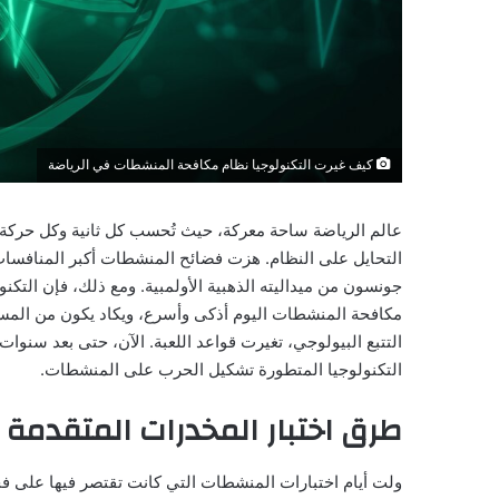
كيف غيرت التكنولوجيا نظام مكافحة المنشطات في الرياضة
عالم الرياضة ساحة معركة، حيث تُحسب كل ثانية وكل حركة 
التحايل على النظام. هزت فضائح المنشطات أكبر المنافسا
جونسون من ميداليته الذهبية الأولمبية. ومع ذلك، فإن الت
مكافحة المنشطات اليوم أذكى وأسرع، ويكاد يكون من المستح
التتبع البيولوجي، تغيرت قواعد اللعبة. الآن، حتى بعد سنو
التكنولوجيا المتطورة تشكيل الحرب على المنشطات.
طرق اختبار المخدرات المتقدمة
ولت أيام اختبارات المنشطات التي كانت تقتصر فيها على فح