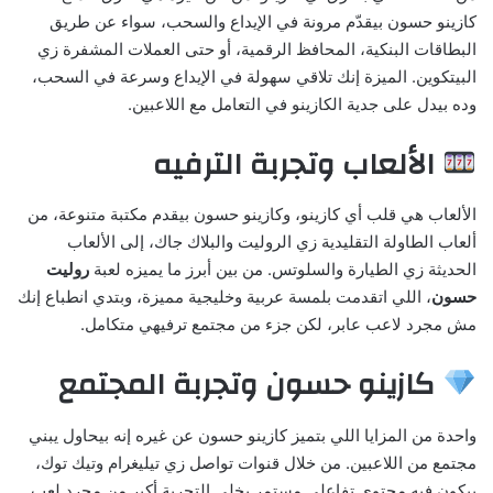
كازينو حسون بيقدّم مرونة في الإيداع والسحب، سواء عن طريق
البطاقات البنكية، المحافظ الرقمية، أو حتى العملات المشفرة زي
البيتكوين. الميزة إنك تلاقي سهولة في الإيداع وسرعة في السحب،
وده بيدل على جدية الكازينو في التعامل مع اللاعبين.
الألعاب وتجربة الترفيه
الألعاب هي قلب أي كازينو، وكازينو حسون بيقدم مكتبة متنوعة، من
ألعاب الطاولة التقليدية زي الروليت والبلاك جاك، إلى الألعاب
الحديثة زي الطيارة والسلوتس. من بين أبرز ما يميزه لعبة
روليت
حسون
، اللي اتقدمت بلمسة عربية وخليجية مميزة، وبتدي انطباع إنك
مش مجرد لاعب عابر، لكن جزء من مجتمع ترفيهي متكامل.
كازينو حسون وتجربة المجتمع
واحدة من المزايا اللي بتميز كازينو حسون عن غيره إنه بيحاول يبني
مجتمع من اللاعبين. من خلال قنوات تواصل زي تيليغرام وتيك توك،
بيكون فيه محتوى تفاعلي مستمر يخلي التجربة أكبر من مجرد لعب.