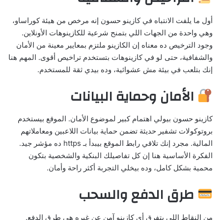
أول ما يلفت الانتباه في كازينو حسون إنه مرخص من هيئة كوراساو،
وهي واحدة من الجهات اللي بتمنح شرعية للكازينوهات الأونلاين.
وجود الترخيص ده معناه إن الكازينو ملتزم بمعايير معينة من الأمان
والشفافية، حتى لو في كازينوهات بتستخدم تراخيص أقوى. المهم هنا
إنك بتلعب في بيئة مش عشوائية، وده بيدي ثقة للمستخدم.
الأمان وحماية البيانات
كازينو حسون بيولي اهتمام كبير لموضوع الأمان. الموقع بيستخدم
بروتوكولات تشفير حديثة تضمن حماية بيانات اللاعبين ومعاملاتهم
المالية. مجرد إنك تلاقي رابط الموقع بيبدأ بـ https ده مؤشر جيد.
الفكرة الأساسية هنا إن كل تفاصيلك البنكية والشخصية بتكون
محمية بشكل كامل، وده بيخلي التجربة أكثر راحة وأمان.
طرق الدفع والسحب
من النقاط اللي بتفرق أي كازينو آمن عن غيره هي طرق الدفع.