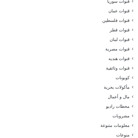
قنوات سوريا
قنوات عمان
قنوات فلسطين
قنوات قطر
قنوات لبنان
قنوات مصرية
قنوات هنديه
قنوات وثائقية
كوبونات
مأكولات بحرية
مال و أعمال
محطات راديو
مشروبات
معلومات متنوعة
منوعات