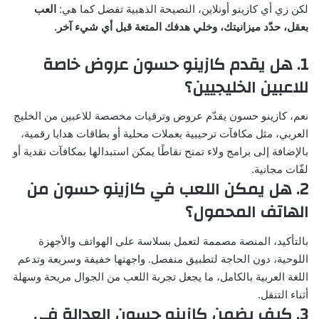
لكن زي أي كازينو أونلاين، النصيحة الذهبية تفضل كما هي:
العب
بعقل، حدّد ميزانيتك، وخلي هدفك المتعة قبل أي شيء آخر
.
1. هل يقدم كازينو حسون عروض خاصة
للاعبين الخليجيين؟
نعم، كازينو حسون يقدّم عروض وترقيات مخصصة للاعبين من الخليج
العربي، مثل مكافآت ترحيبية بعملات محلية أو بطاقات هدايا رقمية،
بالإضافة إلى برامج ولاء تمنح نقاطًا يمكن استبدالها بمكافآت نقدية أو
لفّات مجانية.
2. هل يمكن اللعب في كازينو حسون من
الهاتف المحمول؟
بالتأكيد، المنصة مصممة لتعمل بسلاسة على الهواتف والأجهزة
اللوحية، دون الحاجة لتطبيق منفصل. واجهتها خفيفة وسريعة وتدعم
اللغة العربية بالكامل، ما يجعل تجربة اللعب من الجوال مريحة وسهلة
أثناء التنقل.
3. كيف يضمن كازينو حسون العدالة في